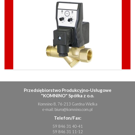
Przedsiębiorstwo Produkcyjno-Usługowe
"KOMNINO" Spółka z o.o.
Komnino 8, 76-213 Gardna Wielka
e-mail:
biuro@komnino.com.pl
Telefon/Fax:
59 846 31 40-41
59 846 31 11-12