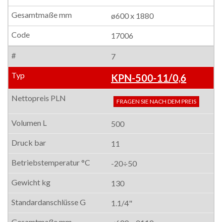
ø600 x 1880
17006
7
KPN-500-11/0,6
FRAGEN SIE NACH DEM PREIS
500
11
-20÷50
130
1.1/4"