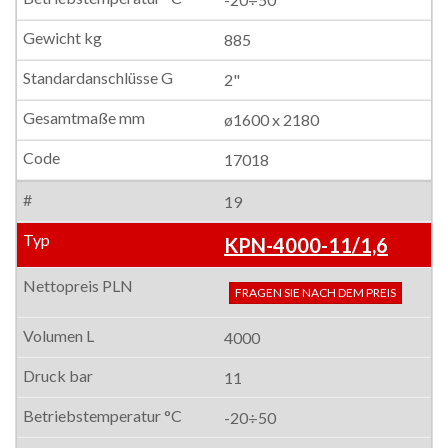
885
2"
ø1600 x 2180
17018
19
KPN-4000-11/1,6
FRAGEN SIE NACH DEM PREIS
4000
11
-20÷50