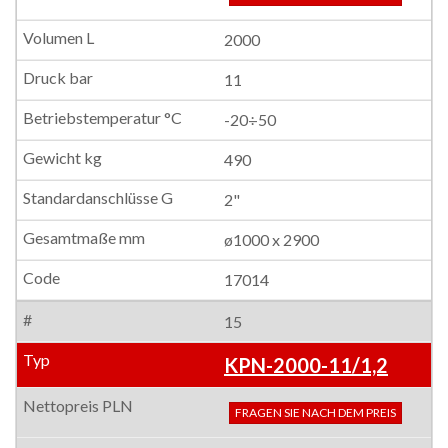
2000
11
-20÷50
490
2"
ø1000 x 2900
17014
15
KPN-2000-11/1,2
FRAGEN SIE NACH DEM PREIS