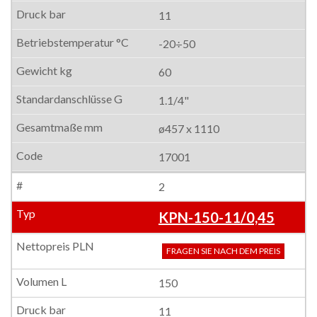
11
-20÷50
60
1.1/4"
ø457 x 1110
17001
2
KPN-150-11/0,45
FRAGEN SIE NACH DEM PREIS
150
11