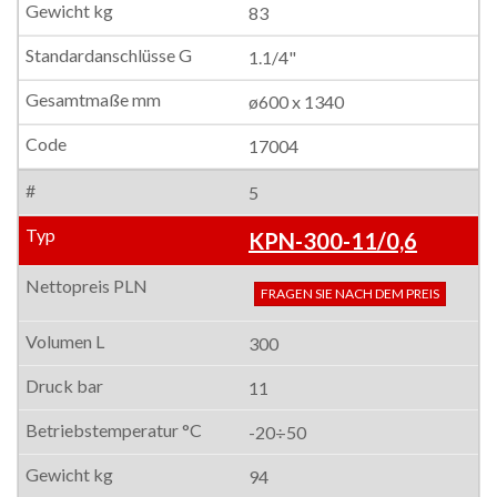
83
1.1/4"
ø600 x 1340
17004
5
KPN-300-11/0,6
FRAGEN SIE NACH DEM PREIS
300
11
-20÷50
94