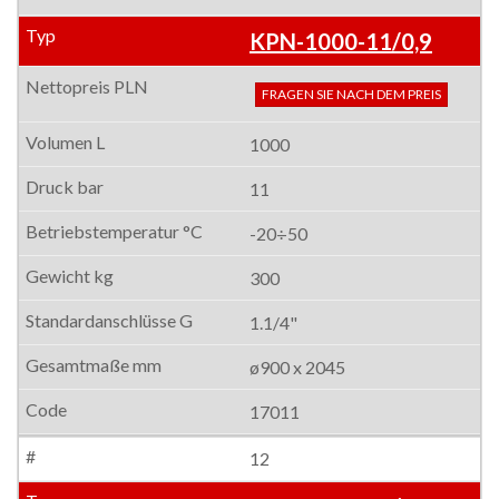
KPN-1000-11/0,9
FRAGEN SIE NACH DEM PREIS
1000
11
-20÷50
300
1.1/4"
ø900 x 2045
17011
12