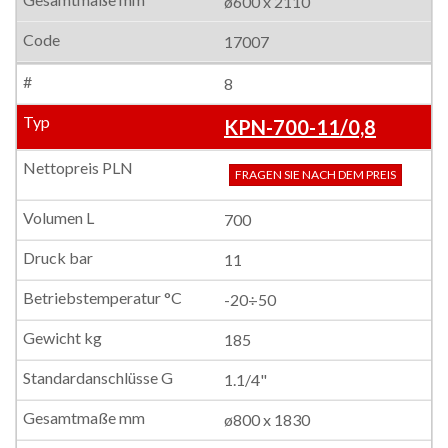
ø600 x 2110
17007
8
KPN-700-11/0,8
FRAGEN SIE NACH DEM PREIS
700
11
-20÷50
185
1.1/4"
ø800 x 1830