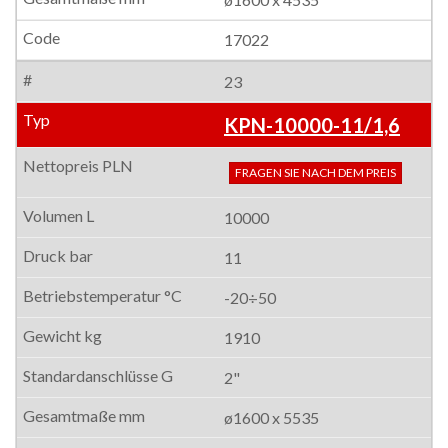
17022
23
KPN-10000-11/1,6
FRAGEN SIE NACH DEM PREIS
10000
11
-20÷50
1910
2"
ø1600 x 5535