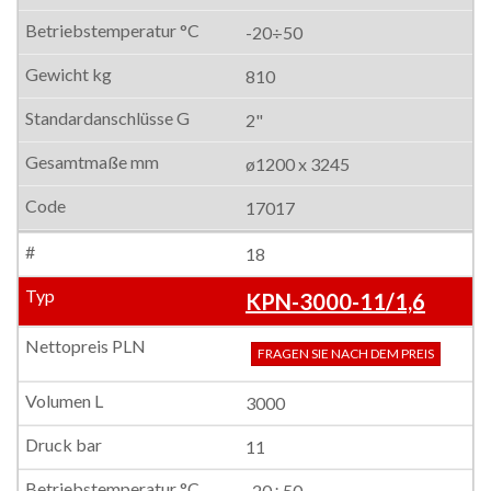
-20÷50
810
2"
ø1200 x 3245
17017
18
KPN-3000-11/1,6
FRAGEN SIE NACH DEM PREIS
3000
11
-20÷50