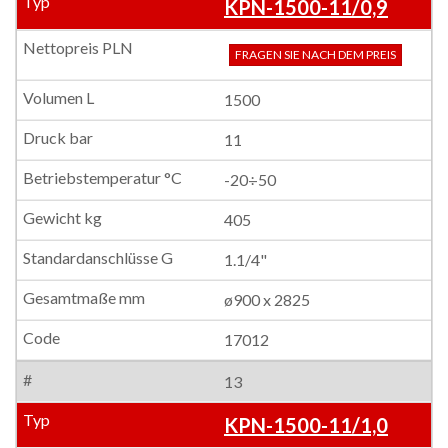
KPN-1500-11/0,9
FRAGEN SIE NACH DEM PREIS
1500
11
-20÷50
405
1.1/4"
ø900 x 2825
17012
13
KPN-1500-11/1,0