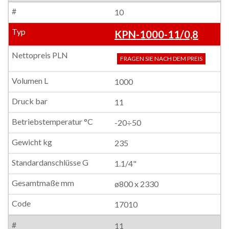
10
KPN-1000-11/0,8
FRAGEN SIE NACH DEM PREIS
1000
11
-20÷50
235
1.1/4"
ø800 x 2330
17010
11