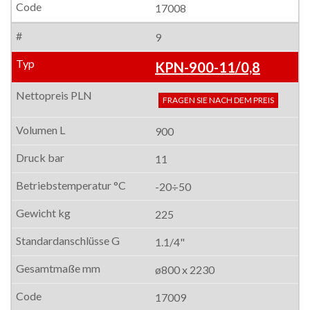
17008
9
KPN-900-11/0,8
FRAGEN SIE NACH DEM PREIS
900
11
-20÷50
225
1.1/4"
ø800 x 2230
17009