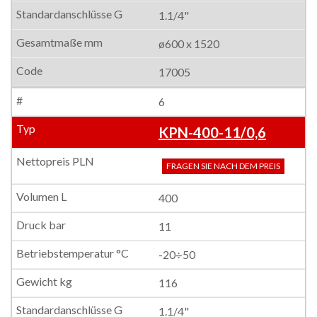
1.1/4"
ø600 x 1520
17005
6
KPN-400-11/0,6
FRAGEN SIE NACH DEM PREIS
400
11
-20÷50
116
1.1/4"