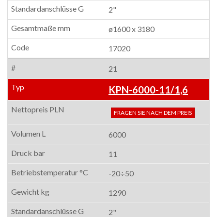
2"
ø1600 x 3180
17020
21
KPN-6000-11/1,6
FRAGEN SIE NACH DEM PREIS
6000
11
-20÷50
1290
2"