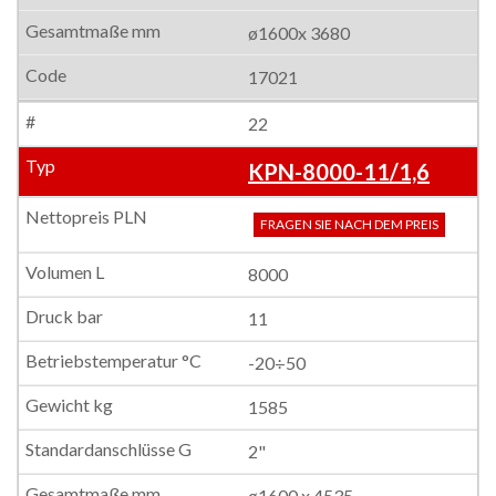
ø1600x 3680
17021
22
KPN-8000-11/1,6
FRAGEN SIE NACH DEM PREIS
8000
11
-20÷50
1585
2"
ø1600 x 4535