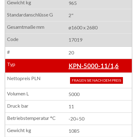
965
2"
ø1600 x 2680
17019
20
KPN-5000-11/1,6
FRAGEN SIE NACH DEM PREIS
5000
11
-20÷50
1085