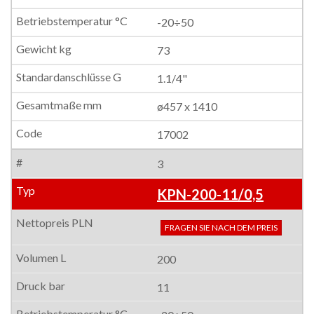
-20÷50
73
1.1/4"
ø457 x 1410
17002
3
KPN-200-11/0,5
FRAGEN SIE NACH DEM PREIS
200
11