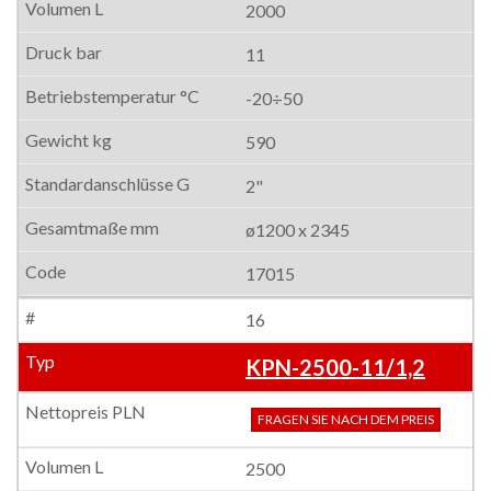
2000
11
-20÷50
590
2"
ø1200 x 2345
17015
16
KPN-2500-11/1,2
FRAGEN SIE NACH DEM PREIS
2500