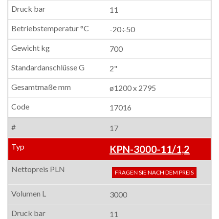
11
-20÷50
700
2"
ø1200 x 2795
17016
17
KPN-3000-11/1,2
FRAGEN SIE NACH DEM PREIS
3000
11