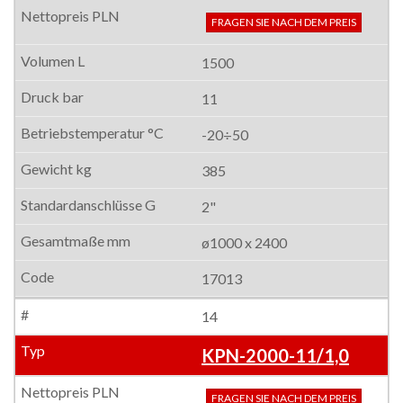
FRAGEN SIE NACH DEM PREIS
1500
11
-20÷50
385
2"
ø1000 x 2400
17013
14
KPN-2000-11/1,0
FRAGEN SIE NACH DEM PREIS