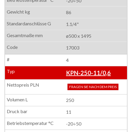
-20÷50
86
1.1/4"
ø500 x 1495
17003
4
KPN-250-11/0,6
FRAGEN SIE NACH DEM PREIS
250
11
-20÷50