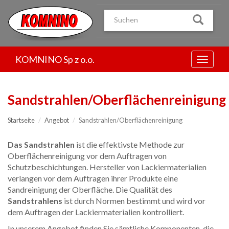
Przejdź
do
treści
KOMNINO Sp z o.o.
Menu
Sandstrahlen/Oberflächenreinigung
Startseite
Angebot
Sandstrahlen/Oberflächenreinigung
Das Sandstrahlen
ist die effektivste Methode zur
Oberflächenreinigung vor dem Auftragen von
Schutzbeschichtungen. Hersteller von Lackiermaterialien
verlangen vor dem Auftragen ihrer Produkte eine
Sandreinigung der Oberfläche. Die Qualität des
Sandstrahlens
ist durch Normen bestimmt und wird vor
dem Auftragen der Lackiermaterialien kontrolliert.
In unserem Angebot finden Sie sämtliche Komponenten, die