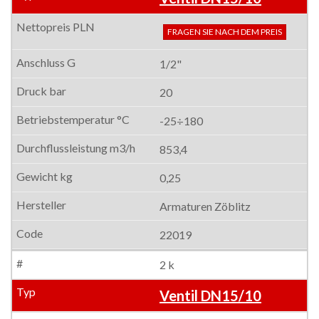
FRAGEN SIE NACH DEM PREIS
1/2"
20
-25÷180
853,4
0,25
Armaturen Zöblitz
22019
2 k
Ventil DN15/10