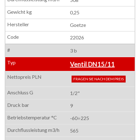
0,25
Goetze
22026
3 b
Ventil DN15/11
FRAGEN SIE NACH DEM PREIS
1/2"
9
-60÷225
565