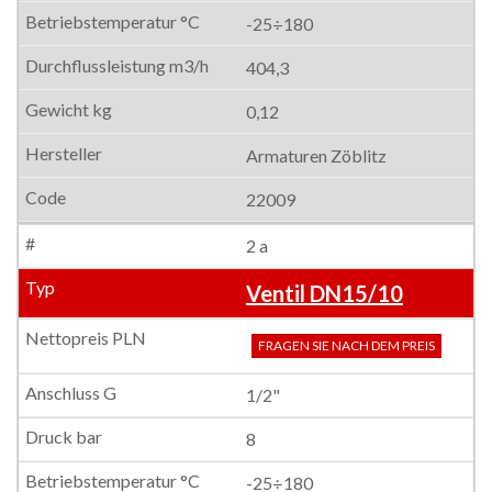
-25÷180
404,3
0,12
Armaturen Zöblitz
22009
2 a
Ventil DN15/10
FRAGEN SIE NACH DEM PREIS
1/2"
8
-25÷180