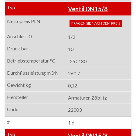
Ventil DN15/8
FRAGEN SIE NACH DEM PREIS
1/2"
10
-25÷180
260,7
0,12
Armaturen Zöblitz
22003
1 d
Ventil DN15/8