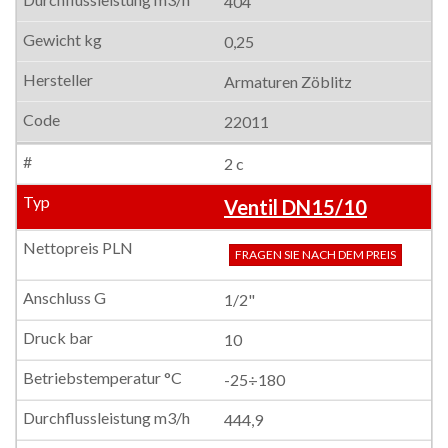
404
0,25
Armaturen Zöblitz
22011
2 c
Ventil DN15/10
FRAGEN SIE NACH DEM PREIS
1/2"
10
-25÷180
444,9