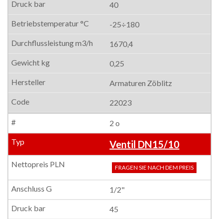
40
-25÷180
1670,4
0,25
Armaturen Zöblitz
22023
2 o
Ventil DN15/10
FRAGEN SIE NACH DEM PREIS
1/2"
45