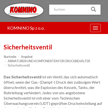
Przejdź
do
treści
KOMNINO Sp z o.o.
Menu
Sicherheitsventil
Startseite
Angebot
ARMATUREN UND KOMPONENTEN FÜR DRUCKBEHÄLTER
Sicherheitsventil
Das Sicherheitsventil
ist ein Ventil, das sich automatisch
öffnet, wenn der Gas- (Dampf-) Druck den zulässigen Wert
überschreitet, was die Explosion des Kessels, Tanks, der
Rohrleitung verhindert. Jedes von uns angebotene
Sicherheitsventil ist mit einer vom Technischen
Überwachungsverein (UDT) geprüften Druckeinstellung auf