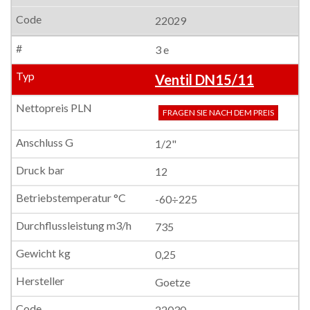
22029
3 e
Ventil DN15/11
FRAGEN SIE NACH DEM PREIS
1/2"
12
-60÷225
735
0,25
Goetze
22030