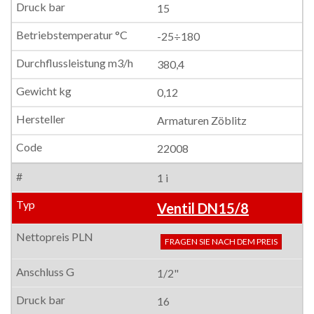
15
-25÷180
380,4
0,12
Armaturen Zöblitz
22008
1 i
Ventil DN15/8
FRAGEN SIE NACH DEM PREIS
1/2"
16