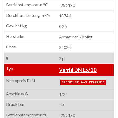
-25÷180
1874,6
0,25
Armaturen Zöblitz
22024
2 p
Ventil DN15/10
FRAGEN SIE NACH DEM PREIS
1/2"
50
-25÷180