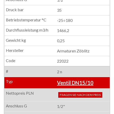
35
-25÷180
1466,2
0,25
Armaturen Zöblitz
22022
2 n
Ventil DN15/10
FRAGEN SIE NACH DEM PREIS
1/2"