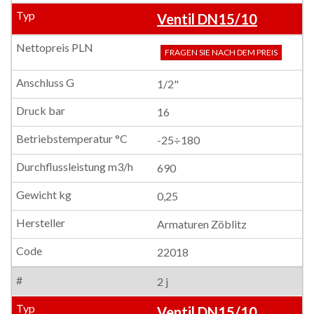
Ventil DN15/10
FRAGEN SIE NACH DEM PREIS
1/2"
16
-25÷180
690
0,25
Armaturen Zöblitz
22018
2 j
Ventil DN15/10