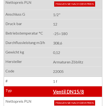
FRAGEN SIE NACH DEM PREIS
1/2"
12
-25÷180
308,6
0,12
Armaturen Zöblitz
22005
1 f
Ventil DN15/8
FRAGEN SIE NACH DEM PREIS