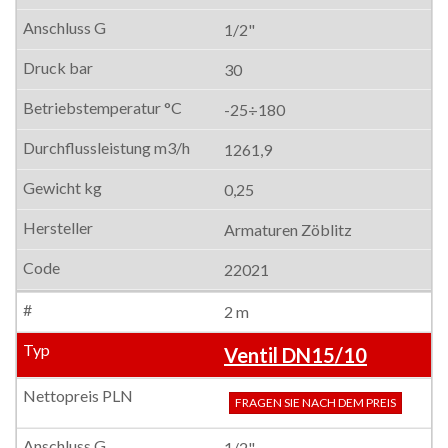
1/2"
30
-25÷180
1261,9
0,25
Armaturen Zöblitz
22021
2 m
Ventil DN15/10
FRAGEN SIE NACH DEM PREIS
1/2"