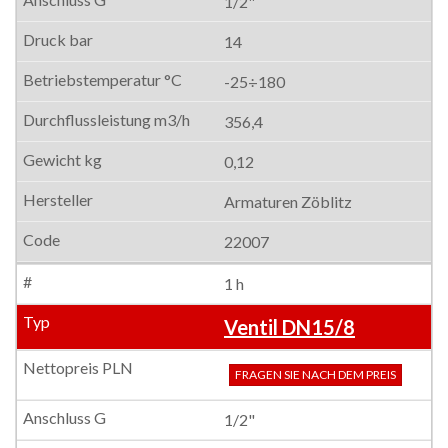
1/2"
14
-25÷180
356,4
0,12
Armaturen Zöblitz
22007
1 h
Ventil DN15/8
FRAGEN SIE NACH DEM PREIS
1/2"