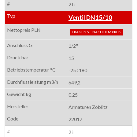
2 h
Ventil DN15/10
FRAGEN SIE NACH DEM PREIS
1/2"
15
-25÷180
649,2
0,25
Armaturen Zöblitz
22017
2 i