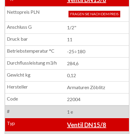
FRAGEN SIE NACH DEM PREIS
1/2"
11
-25÷180
284,6
0,12
Armaturen Zöblitz
22004
1 e
Ventil DN15/8