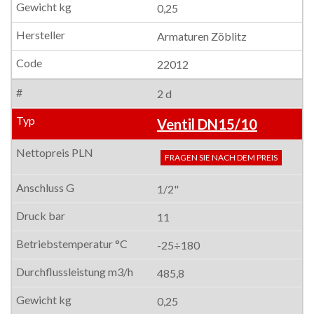
0,25
Armaturen Zöblitz
22012
2 d
Ventil DN15/10
FRAGEN SIE NACH DEM PREIS
1/2"
11
-25÷180
485,8
0,25