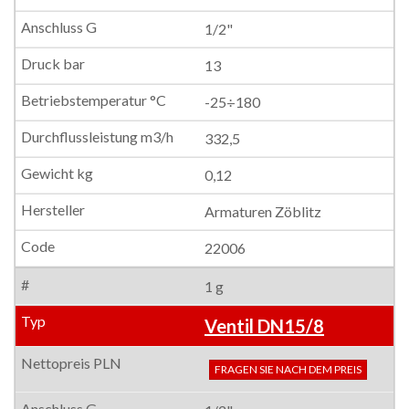
1/2"
13
-25÷180
332,5
0,12
Armaturen Zöblitz
22006
1 g
Ventil DN15/8
FRAGEN SIE NACH DEM PREIS