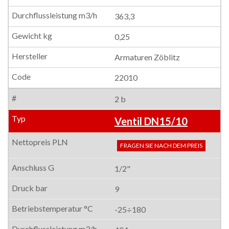
363,3
0,25
Armaturen Zöblitz
22010
2 b
Ventil DN15/10
FRAGEN SIE NACH DEM PREIS
1/2"
9
-25÷180