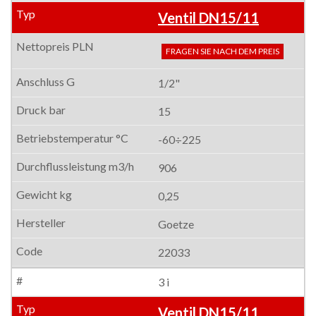
Ventil DN15/11
FRAGEN SIE NACH DEM PREIS
1/2"
15
-60÷225
906
0,25
Goetze
22033
3 i
Ventil DN15/11