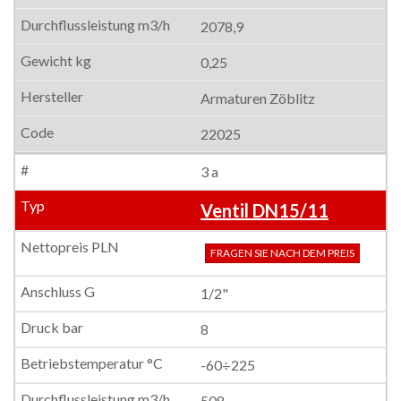
2078,9
0,25
Armaturen Zöblitz
22025
3 a
Ventil DN15/11
FRAGEN SIE NACH DEM PREIS
1/2"
8
-60÷225
508