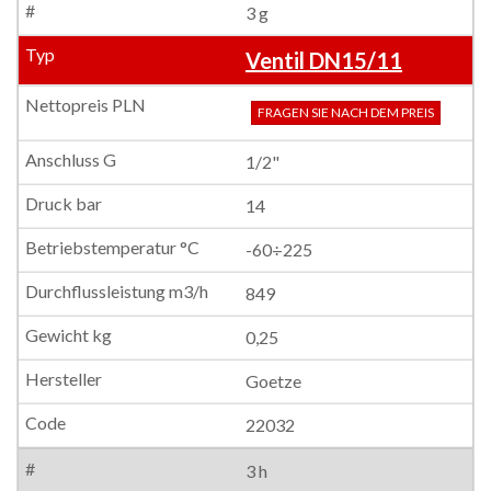
3 g
Ventil DN15/11
FRAGEN SIE NACH DEM PREIS
1/2"
14
-60÷225
849
0,25
Goetze
22032
3 h