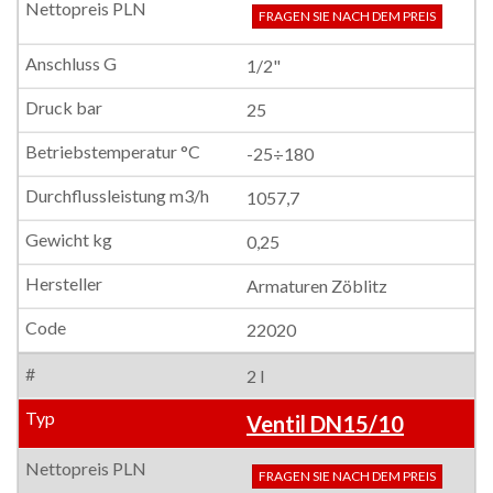
FRAGEN SIE NACH DEM PREIS
1/2"
25
-25÷180
1057,7
0,25
Armaturen Zöblitz
22020
2 l
Ventil DN15/10
FRAGEN SIE NACH DEM PREIS