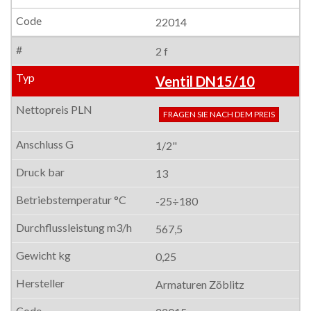
22014
2 f
Ventil DN15/10
FRAGEN SIE NACH DEM PREIS
1/2"
13
-25÷180
567,5
0,25
Armaturen Zöblitz