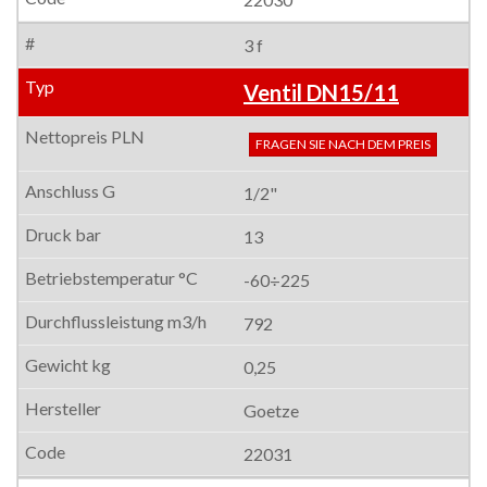
3 f
Ventil DN15/11
FRAGEN SIE NACH DEM PREIS
1/2"
13
-60÷225
792
0,25
Goetze
22031