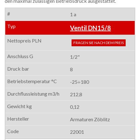
den maximal zulässigen Betriebsdruck ausgestattet.
1 a
Ventil DN15/8
FRAGEN SIE NACH DEM PREIS
1/2"
8
-25÷180
212,8
0,12
Armaturen Zöblitz
22001