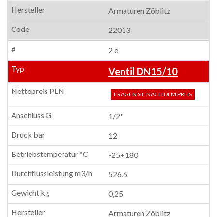
Armaturen Zöblitz
22013
2 e
Ventil DN15/10
FRAGEN SIE NACH DEM PREIS
1/2"
12
-25÷180
526,6
0,25
Armaturen Zöblitz