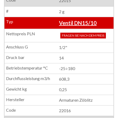
22015
2 g
Ventil DN15/10
FRAGEN SIE NACH DEM PREIS
1/2"
14
-25÷180
608,3
0,25
Armaturen Zöblitz
22016