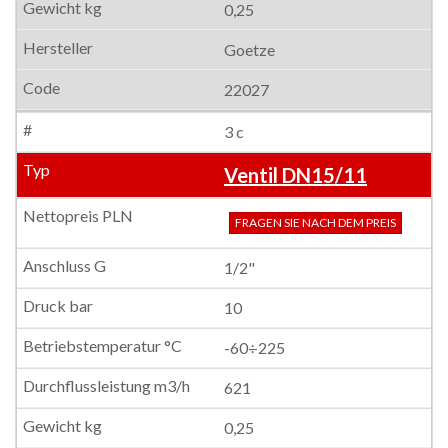
0,25
Goetze
22027
3 c
Ventil DN15/11
FRAGEN SIE NACH DEM PREIS
1/2"
10
-60÷225
621
0,25