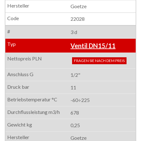
Goetze
22028
3 d
Ventil DN15/11
FRAGEN SIE NACH DEM PREIS
1/2"
11
-60÷225
678
0,25
Goetze