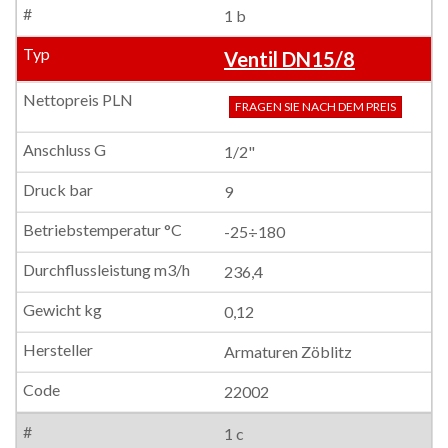
1 b
Ventil DN15/8
FRAGEN SIE NACH DEM PREIS
1/2"
9
-25÷180
236,4
0,12
Armaturen Zöblitz
22002
1 c