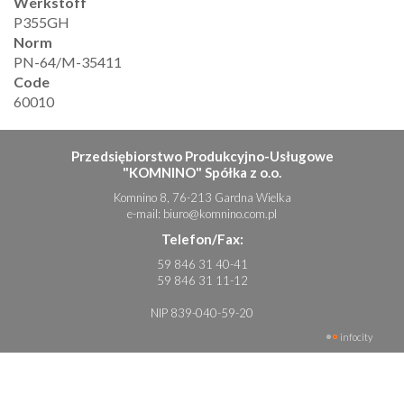
Werkstoff
P355GH
Norm
PN-64/M-35411
Code
60010
Przedsiębiorstwo Produkcyjno-Usługowe
"KOMNINO" Spółka z o.o.
Komnino 8, 76-213 Gardna Wielka
e-mail:
biuro@komnino.com.pl
Telefon/Fax:
59 846 31 40-41
59 846 31 11-12
NIP 839-040-59-20
infocity