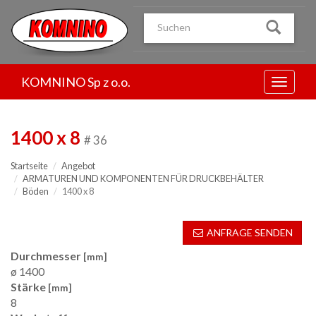
Przejdź
do
treści
KOMNINO Sp z o.o.
Menu
1400 x 8
# 36
Startseite
Angebot
ARMATUREN UND KOMPONENTEN FÜR DRUCKBEHÄLTER
Böden
1400 x 8
ANFRAGE SENDEN
Durchmesser
[mm]
ø 1400
Stärke
[mm]
8