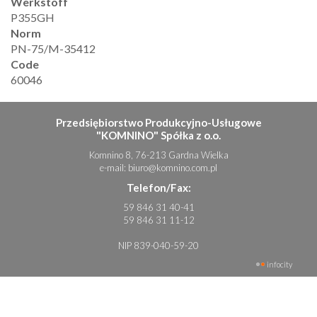
Werkstoff
P355GH
Norm
PN-75/M-35412
Code
60046
Przedsiębiorstwo Produkcyjno-Usługowe
"KOMNINO" Spółka z o.o.
Komnino 8, 76-213 Gardna Wielka
e-mail:
biuro@komnino.com.pl
Telefon/Fax:
59 846 31 40-41
59 846 31 11-12
NIP 839-040-59-20
infocity