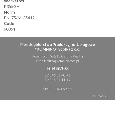
Werkstoff
P355GH
Norm
PN-75/M-35412
Code
60051
Przedsiębiorstwo Produkcyjno-Usługowe
"KOMNINO" Spółka z o.o.
Komnino 8, 76-213 Gardna Wielka
e-mail:
biuro@komnino.com.pl
Telefon/Fax:
59 846 31 40-41
59 846 31 11-12
NIP 839-040-59-20
infocity