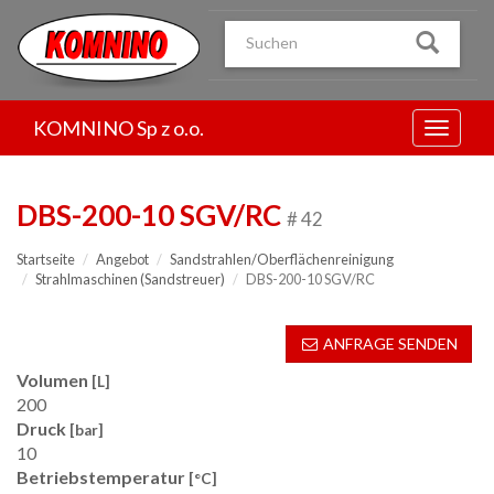
Przejdź
do
treści
KOMNINO Sp z o.o.
Menu
DBS-200-10 SGV/RC
# 42
Startseite
Angebot
Sandstrahlen/Oberflächenreinigung
Strahlmaschinen (Sandstreuer)
DBS-200-10 SGV/RC
ANFRAGE SENDEN
Volumen
[L]
200
Druck
[bar]
10
Betriebstemperatur
[°C]