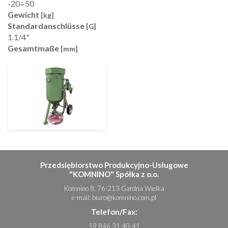
-20÷50
Gewicht
[kg]
Standardanschlüsse
[G]
1.1/4"
Gesamtmaße
[mm]
Przedsiębiorstwo Produkcyjno-Usługowe
"KOMNINO" Spółka z o.o.
Komnino 8, 76-213 Gardna Wielka
e-mail:
biuro@komnino.com.pl
Telefon/Fax:
59 846 31 40-41