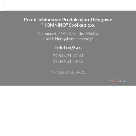
Przedsiębiorstwo Produkcyjno-Usługowe
"KOMNINO" Spółka z o.o.
Komnino 8, 76-213 Gardna Wielka
e-mail:
biuro@komnino.com.pl
Telefon/Fax:
59 846 31 40-41
59 846 31 11-12
NIP 839-040-59-20
infocity