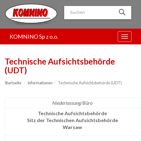
Przejdź
do
treści
KOMNINO Sp z o.o.
Menu
Technische Aufsichtsbehörde
(UDT)
Startseite
Informationen
Technische Aufsichtsbehörde (UDT)
Niederlassung/Büro
Technische Aufsichtsbehörde
Sitz der Technischen Aufsichtsbehörde
Warsaw