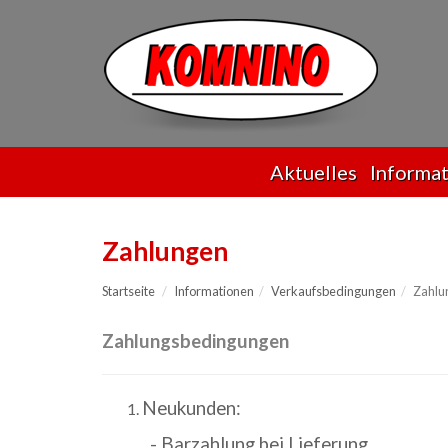
Przejdź
do
treści
Aktuelles
Informa
Zahlungen
Startseite
Informationen
Verkaufsbedingungen
Zahlu
Zahlungsbedingungen
Neukunden:
- Barzahlung bei Lieferung,