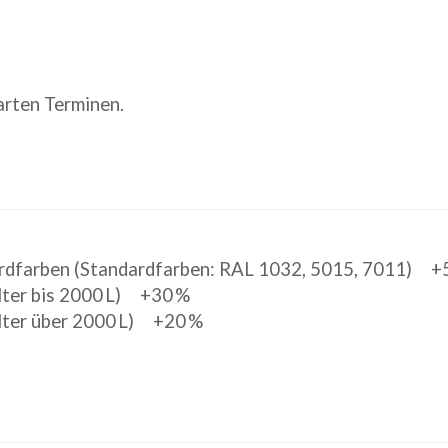
rten Terminen.
dardfarben (Standardfarben: RAL 1032, 5015, 7011) +
lter bis 2000 L) +30 %
älter über 2000 L) +20 %