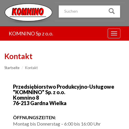
Przejdź
do
treści
KOMNINO Sp z o.o.
Menu
Kontakt
Startseite
Kontakt
Przedsiębiorstwo Produkcyjno-Usługowe
"KOMNINO" Sp. z o.o.
Komnino 8
76-213 Gardna Wielka
ÖFFNUNGSZEITEN:
Montag bis Donnerstag – 6:00 bis 16:00 Uhr