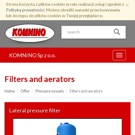
Przejdź
×
Strona korzysta z plików cookies w celu realizacji usług i zgodnie z
do
Polityką prywatności
. Możesz określić warunki przechowywania
treści
lub dostępu do plików cookies w Twojej przeglądarce.
KOMNINO Sp z o.o.
Menu
Filters and aerators
Home
Offer
Pressure vessels
Filters and aerators
Lateral pressure filter