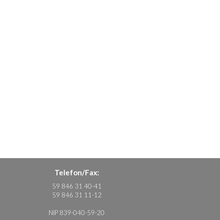
Telefon/Fax:
59 846 31 40-41
59 846 31 11-12
NIP 839-040-59-20