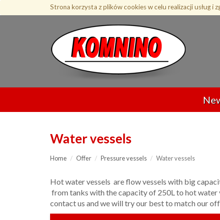
Przejdź
Strona korzysta z plików cookies w celu realizacji usług i 
do
treści
Ne
Water vessels
Home
Offer
Pressure vessels
Water vessels
Hot water vessels are flow vessels with big capacit
from tanks with the capacity of 250L to hot water
contact us and we will try our best to match our of