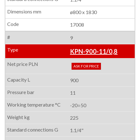
ø800 x 1830
17008
9
KPN-900-11/0,8
ASK FOR PRICE
900
11
-20÷50
225
1.1/4"