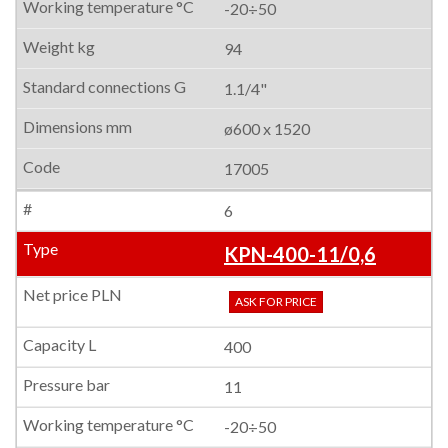
-20÷50
94
1.1/4"
ø600 x 1520
17005
6
KPN-400-11/0,6
ASK FOR PRICE
400
11
-20÷50