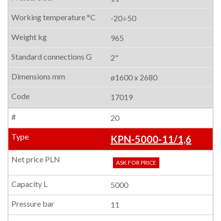
-20÷50
965
2"
ø1600 x 2680
17019
20
KPN-5000-11/1,6
ASK FOR PRICE
5000
11