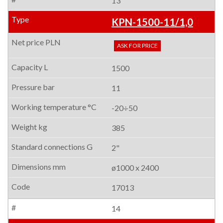
13
KPN-1500-11/1,0
ASK FOR PRICE
1500
11
-20÷50
385
2"
ø1000 x 2400
17013
14