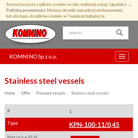
Przejdź
×
Strona korzysta z plików cookies w celu realizacji usług i zgodnie z
do
Polityką prywatności
. Możesz określić warunki przechowywania
treści
lub dostępu do plików cookies w Twojej przeglądarce.
KOMNINO Sp z o.o.
Menu
Stainless steel vessels
Home
Offer
Pressure vessels
Stainless steel vessels
1
KPN-100-11/0,45