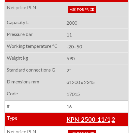
ASK FOR PRICE
2000
11
-20÷50
590
2"
ø1200 x 2345
17015
16
KPN-2500-11/1,2