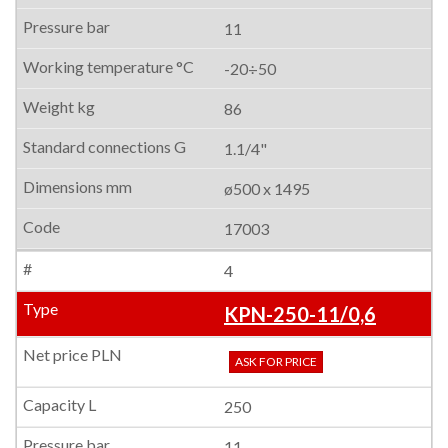
11
-20÷50
86
1.1/4"
ø500 x 1495
17003
4
KPN-250-11/0,6
ASK FOR PRICE
250
11