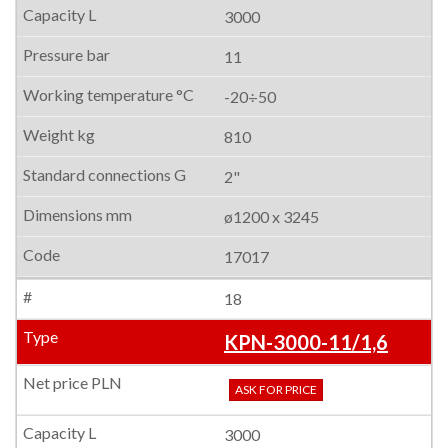
3000
11
-20÷50
810
2"
ø1200 x 3245
17017
18
KPN-3000-11/1,6
ASK FOR PRICE
3000