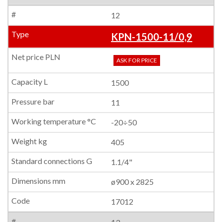
12
KPN-1500-11/0,9
ASK FOR PRICE
1500
11
-20÷50
405
1.1/4"
ø900 x 2825
17012