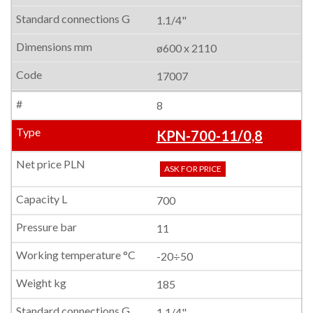
1.1/4"
ø600 x 2110
17007
8
KPN-700-11/0,8
ASK FOR PRICE
700
11
-20÷50
185
1.1/4"