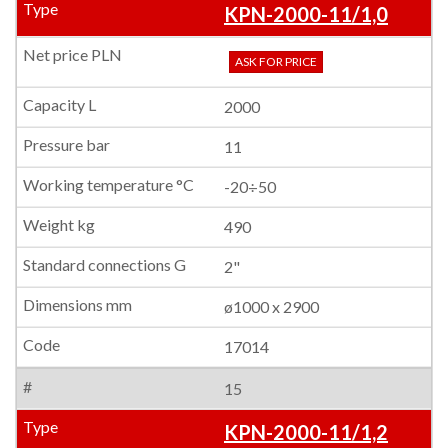
KPN-2000-11/1,0
ASK FOR PRICE
2000
11
-20÷50
490
2"
ø1000 x 2900
17014
15
KPN-2000-11/1,2