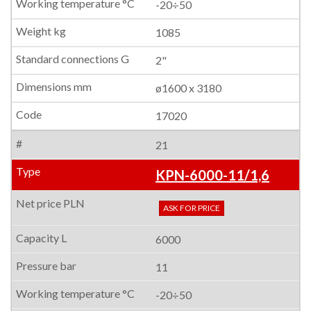
-20÷50
1085
2"
ø1600 x 3180
17020
21
KPN-6000-11/1,6
ASK FOR PRICE
6000
11
-20÷50