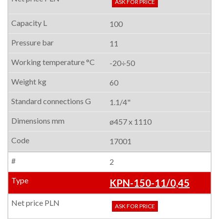
ASK FOR PRICE
100
11
-20÷50
60
1.1/4"
ø457 x 1110
17001
2
KPN-150-11/0,45
ASK FOR PRICE