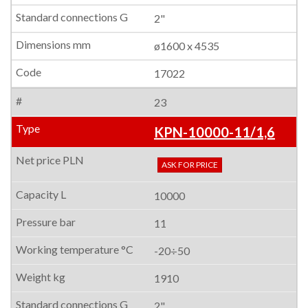
2"
ø1600 x 4535
17022
23
KPN-10000-11/1,6
ASK FOR PRICE
10000
11
-20÷50
1910
2"