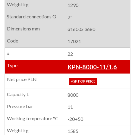
1290
2"
ø1600x 3680
17021
22
KPN-8000-11/1,6
ASK FOR PRICE
8000
11
-20÷50
1585