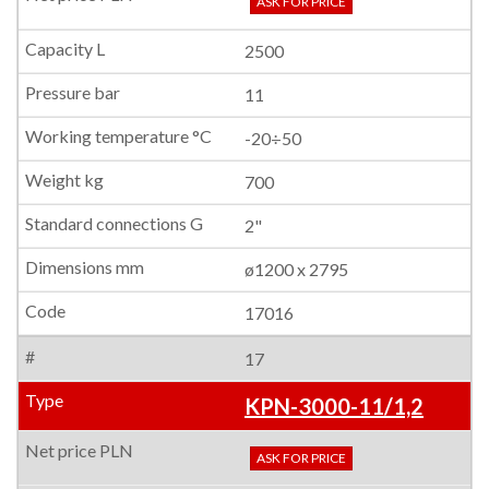
ASK FOR PRICE
2500
11
-20÷50
700
2"
ø1200 x 2795
17016
17
KPN-3000-11/1,2
ASK FOR PRICE