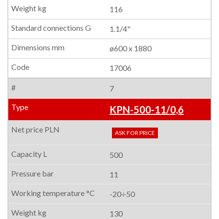
116
1.1/4"
ø600 x 1880
17006
7
KPN-500-11/0,6
ASK FOR PRICE
500
11
-20÷50
130