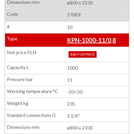
ø800 x 2230
17009
10
KPN-1000-11/0,8
ASK FOR PRICE
1000
11
-20÷50
235
1.1/4"
ø800 x 2330