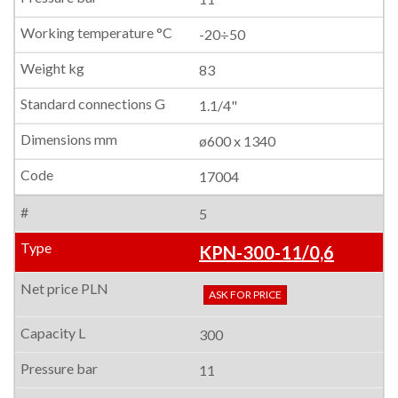
-20÷50
83
1.1/4"
ø600 x 1340
17004
5
KPN-300-11/0,6
ASK FOR PRICE
300
11