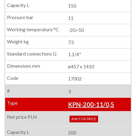
150
11
-20÷50
73
1.1/4"
ø457 x 1410
17002
3
KPN-200-11/0,5
ASK FOR PRICE
200