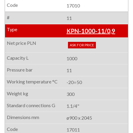
17010
11
KPN-1000-11/0,9
ASK FOR PRICE
1000
11
-20÷50
300
1.1/4"
ø900 x 2045
17011