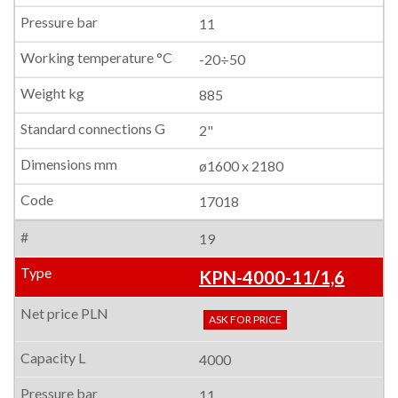
11
-20÷50
885
2"
ø1600 x 2180
17018
19
KPN-4000-11/1,6
ASK FOR PRICE
4000
11