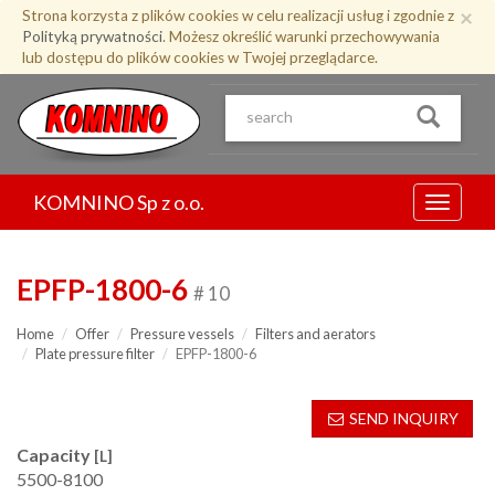
Przejdź
×
Strona korzysta z plików cookies w celu realizacji usług i zgodnie z
do
Polityką prywatności
. Możesz określić warunki przechowywania
treści
lub dostępu do plików cookies w Twojej przeglądarce.
KOMNINO Sp z o.o.
Menu
EPFP-1800-6
# 10
Home
Offer
Pressure vessels
Filters and aerators
Plate pressure filter
EPFP-1800-6
SEND INQUIRY
Capacity
[L]
5500-8100