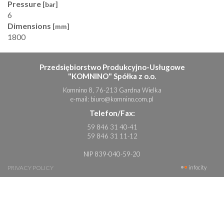
Pressure
[bar]
6
Dimensions
[mm]
1800
Przedsiębiorstwo Produkcyjno-Usługowe
"KOMNINO" Spółka z o.o.
Komnino 8, 76-213 Gardna Wielka
e-mail:
biuro@komnino.com.pl
Telefon/Fax:
59 846 31 40-41
59 846 31 11-12
NIP 839-040-59-20
PRIVACY POLICY
infocity