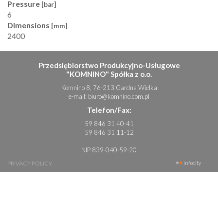
Pressure
[bar]
6
Dimensions
[mm]
2400
Przedsiębiorstwo Produkcyjno-Usługowe
"KOMNINO" Spółka z o.o.
Komnino 8, 76-213 Gardna Wielka
e-mail:
biuro@komnino.com.pl
Telefon/Fax:
59 846 31 40-41
59 846 31 11-12
NIP 839-040-59-20
PRIVACY POLICY
infocity