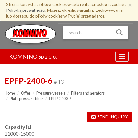
Przejdź
×
Strona korzysta z plików cookies w celu realizacji usług i zgodnie z
do
Polityką prywatności
. Możesz określić warunki przechowywania
treści
lub dostępu do plików cookies w Twojej przeglądarce.
KOMNINO Sp z o.o.
Menu
EPFP-2400-6
# 13
Home
Offer
Pressure vessels
Filters and aerators
Plate pressure filter
EPFP-2400-6
SEND INQUIRY
Capacity
[L]
11000-15000