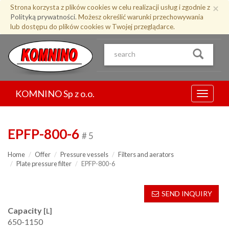
Przejdź
×
Strona korzysta z plików cookies w celu realizacji usług i zgodnie z
do
Polityką prywatności
. Możesz określić warunki przechowywania
treści
lub dostępu do plików cookies w Twojej przeglądarce.
KOMNINO Sp z o.o.
Menu
EPFP-800-6
# 5
Home
Offer
Pressure vessels
Filters and aerators
Plate pressure filter
EPFP-800-6
SEND INQUIRY
Capacity
[L]
650-1150