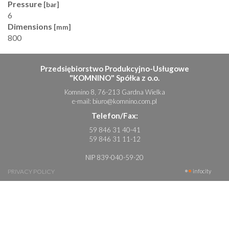
Pressure
[bar]
6
Dimensions
[mm]
800
Przedsiębiorstwo Produkcyjno-Usługowe
"KOMNINO" Spółka z o.o.
Komnino 8, 76-213 Gardna Wielka
e-mail:
biuro@komnino.com.pl
Telefon/Fax:
59 846 31 40-41
59 846 31 11-12
NIP 839-040-59-20
PRIVACY POLICY
infocity