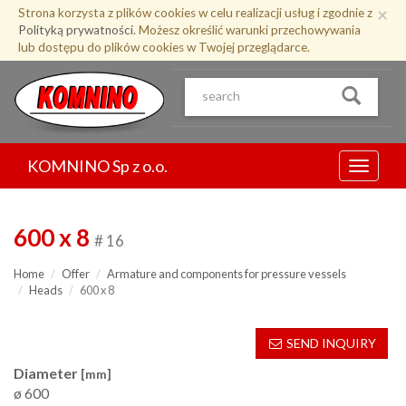
Przejdź
×
Strona korzysta z plików cookies w celu realizacji usług i zgodnie z
do
Polityką prywatności
. Możesz określić warunki przechowywania
treści
lub dostępu do plików cookies w Twojej przeglądarce.
KOMNINO Sp z o.o.
Menu
600 x 8
# 16
Home
Offer
Armature and components for pressure vessels
Heads
600 x 8
SEND INQUIRY
Diameter
[mm]
ø 600