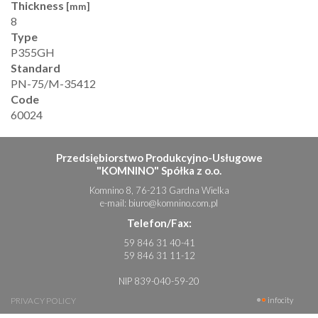
Thickness
[mm]
8
Type
P355GH
Standard
PN-75/M-35412
Code
60024
Przedsiębiorstwo Produkcyjno-Usługowe
"KOMNINO" Spółka z o.o.
Komnino 8, 76-213 Gardna Wielka
e-mail:
biuro@komnino.com.pl
Telefon/Fax:
59 846 31 40-41
59 846 31 11-12
NIP 839-040-59-20
PRIVACY POLICY
infocity