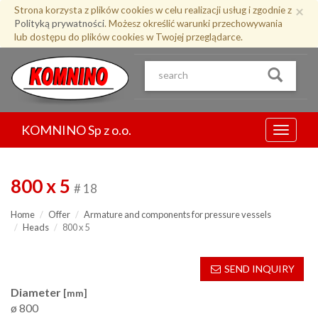
Przejdź
×
Strona korzysta z plików cookies w celu realizacji usług i zgodnie z
do
Polityką prywatności
. Możesz określić warunki przechowywania
treści
lub dostępu do plików cookies w Twojej przeglądarce.
KOMNINO Sp z o.o.
Menu
800 x 5
# 18
Home
Offer
Armature and components for pressure vessels
Heads
800 x 5
SEND INQUIRY
Diameter
[mm]
ø 800