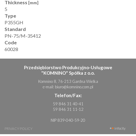
Thickness
[mm]
5
Type
P355GH
Standard
PN-75/M-35412
Code
60028
Przedsiębiorstwo Produkcyjno-Usługowe
"KOMNINO" Spółka z o.o.
Komnino 8, 76-213 Gardna Wielka
e-mail:
biuro@komnino.com.pl
Telefon/Fax:
59 846 31 40-41
59 846 31 11-12
NIP 839-040-59-20
PRIVACY POLICY
infocity