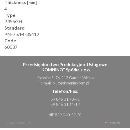
Thickness
[mm]
4
Type
P355GH
Standard
PN-75/M-35412
Code
60037
Przedsiębiorstwo Produkcyjno-Usługowe
"KOMNINO" Spółka z o.o.
Komnino 8, 76-213 Gardna Wielka
e-mail:
biuro@komnino.com.pl
Telefon/Fax:
59 846 31 40-41
59 846 31 11-12
NIP 839-040-59-20
PRIVACY POLICY
infocity