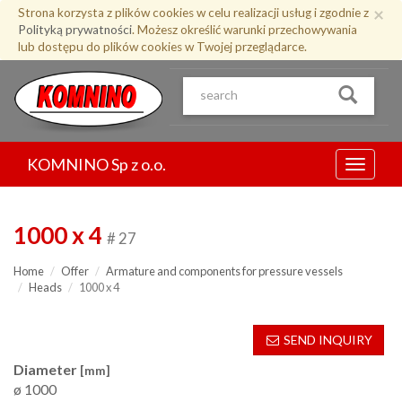
Przejdź
×
Strona korzysta z plików cookies w celu realizacji usług i zgodnie z
do
Polityką prywatności
. Możesz określić warunki przechowywania
treści
lub dostępu do plików cookies w Twojej przeglądarce.
KOMNINO Sp z o.o.
Menu
1000 x 4
# 27
Home
Offer
Armature and components for pressure vessels
Heads
1000 x 4
SEND INQUIRY
Diameter
[mm]
ø 1000