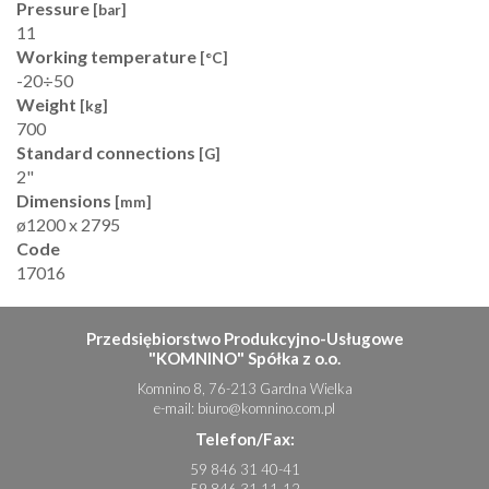
Pressure
[bar]
11
Working temperature
[°C]
-20÷50
Weight
[kg]
700
Standard connections
[G]
2"
Dimensions
[mm]
ø1200 x 2795
Code
17016
Przedsiębiorstwo Produkcyjno-Usługowe
"KOMNINO" Spółka z o.o.
Komnino 8, 76-213 Gardna Wielka
e-mail:
biuro@komnino.com.pl
Telefon/Fax:
59 846 31 40-41
59 846 31 11-12