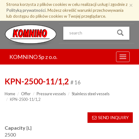
Przejdź
×
Strona korzysta z plików cookies w celu realizacji usług i zgodnie z
do
Polityką prywatności
. Możesz określić warunki przechowywania
treści
lub dostępu do plików cookies w Twojej przeglądarce.
KOMNINO Sp z o.o.
Menu
KPN-2500-11/1,2
# 16
Home
Offer
Pressure vessels
Stainless steel vessels
KPN-2500-11/1,2
SEND INQUIRY
Capacity
[L]
2500