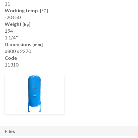
11
Working temp.
[°C]
-20÷50
Weight
[kg]
194
1.1/4"
Dimensions
[mm]
ø800 x 2270
Code
11310
files