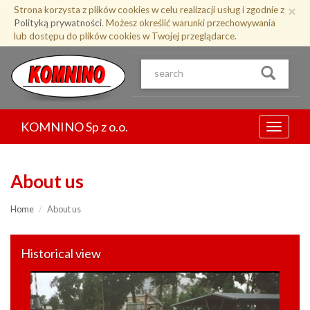
Przejdź
×
Strona korzysta z plików cookies w celu realizacji usług i zgodnie z
do
Polityką prywatności
. Możesz określić warunki przechowywania
treści
lub dostępu do plików cookies w Twojej przeglądarce.
KOMNINO Sp z o.o.
Menu
About us
Home
About us
Historical view