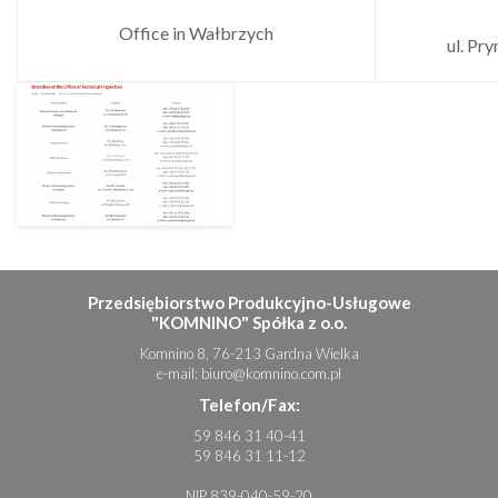
Office in Wałbrzych
ul. Pr
Przedsiębiorstwo Produkcyjno-Usługowe
"KOMNINO" Spółka z o.o.
Komnino 8, 76-213 Gardna Wielka
e-mail:
biuro@komnino.com.pl
Telefon/Fax:
59 846 31 40-41
59 846 31 11-12
NIP 839-040-59-20