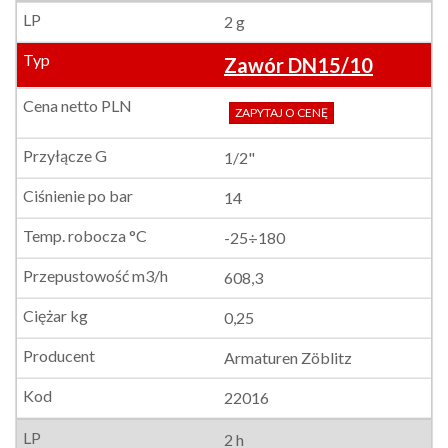
2 g
Zawór DN15/10
ZAPYTAJ O CENĘ
1/2"
14
-25÷180
608,3
0,25
Armaturen Zöblitz
22016
2 h