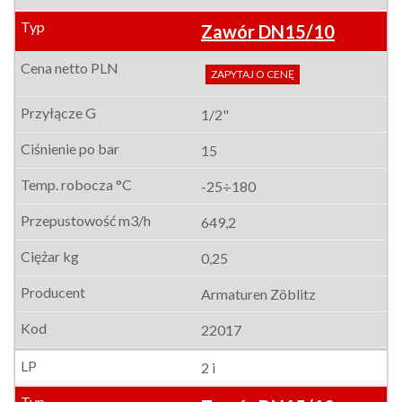
Zawór DN15/10
ZAPYTAJ O CENĘ
1/2"
15
-25÷180
649,2
0,25
Armaturen Zöblitz
22017
2 i