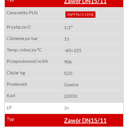
Zawór DN15/11
ZAPYTAJ O CENĘ
1/2"
15
-60÷225
906
0,25
Goetze
22033
3 i
Zawór DN15/11