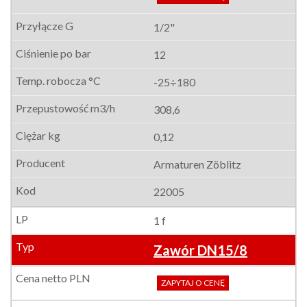
1/2"
12
-25÷180
308,6
0,12
Armaturen Zöblitz
22005
1 f
Zawór DN15/8
ZAPYTAJ O CENĘ