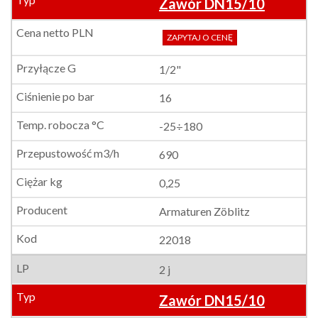
Zawór DN15/10
ZAPYTAJ O CENĘ
1/2"
16
-25÷180
690
0,25
Armaturen Zöblitz
22018
2 j
Zawór DN15/10