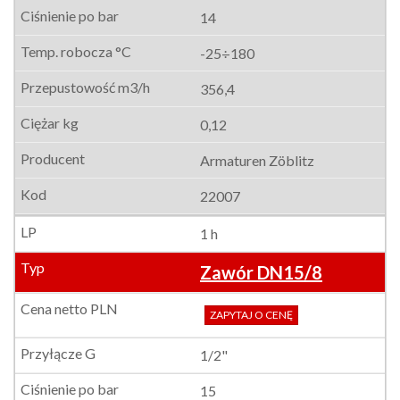
14
-25÷180
356,4
0,12
Armaturen Zöblitz
22007
1 h
Zawór DN15/8
ZAPYTAJ O CENĘ
1/2"
15