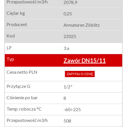
2078,9
0,25
Armaturen Zöblitz
22025
3 a
Zawór DN15/11
ZAPYTAJ O CENĘ
1/2"
8
-60÷225
508