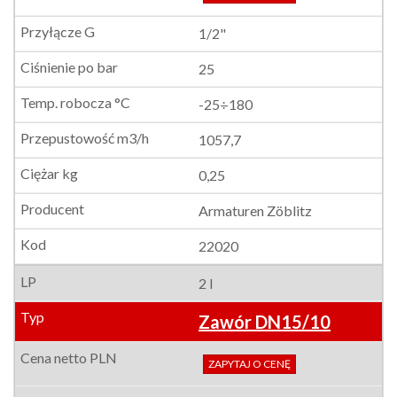
1/2"
25
-25÷180
1057,7
0,25
Armaturen Zöblitz
22020
2 l
Zawór DN15/10
ZAPYTAJ O CENĘ