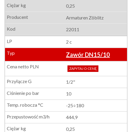
0,25
Armaturen Zöblitz
22011
2 c
Zawór DN15/10
ZAPYTAJ O CENĘ
1/2"
10
-25÷180
444,9
0,25