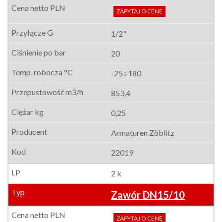
ZAPYTAJ O CENĘ
1/2"
20
-25÷180
853,4
0,25
Armaturen Zöblitz
22019
2 k
Zawór DN15/10
ZAPYTAJ O CENĘ