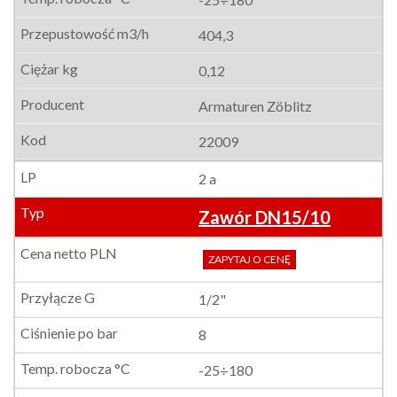
404,3
0,12
Armaturen Zöblitz
22009
2 a
Zawór DN15/10
ZAPYTAJ O CENĘ
1/2"
8
-25÷180