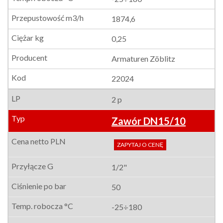
1874,6
0,25
Armaturen Zöblitz
22024
2 p
Zawór DN15/10
ZAPYTAJ O CENĘ
1/2"
50
-25÷180