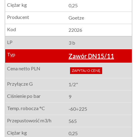
0,25
Goetze
22026
3 b
Zawór DN15/11
ZAPYTAJ O CENĘ
1/2"
9
-60÷225
565
0,25