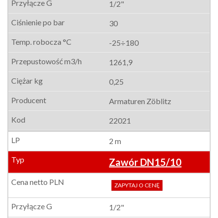
1/2"
30
-25÷180
1261,9
0,25
Armaturen Zöblitz
22021
2 m
Zawór DN15/10
ZAPYTAJ O CENĘ
1/2"