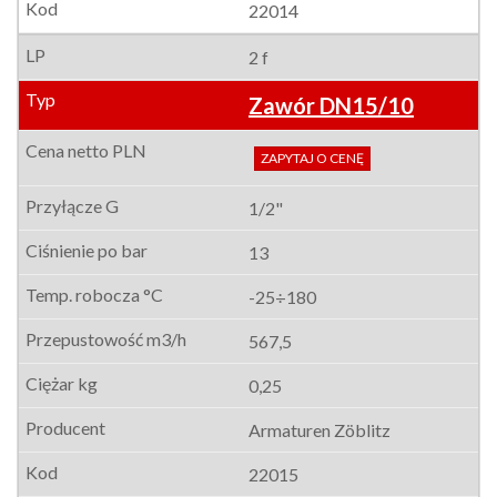
22014
2 f
Zawór DN15/10
ZAPYTAJ O CENĘ
1/2"
13
-25÷180
567,5
0,25
Armaturen Zöblitz
22015