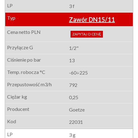
3 f
Zawór DN15/11
ZAPYTAJ O CENĘ
1/2"
13
-60÷225
792
0,25
Goetze
22031
3 g