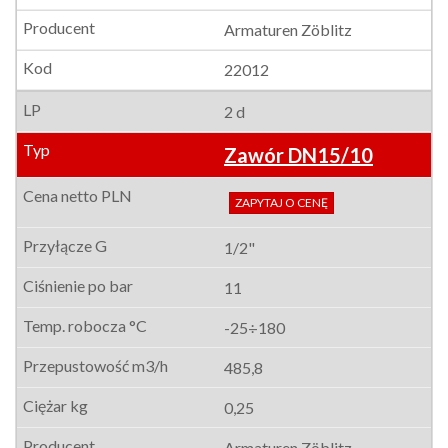
Armaturen Zöblitz
22012
2 d
Zawór DN15/10
ZAPYTAJ O CENĘ
1/2"
11
-25÷180
485,8
0,25
Armaturen Zöblitz