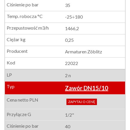
35
-25÷180
1466,2
0,25
Armaturen Zöblitz
22022
2 n
Zawór DN15/10
ZAPYTAJ O CENĘ
1/2"
40