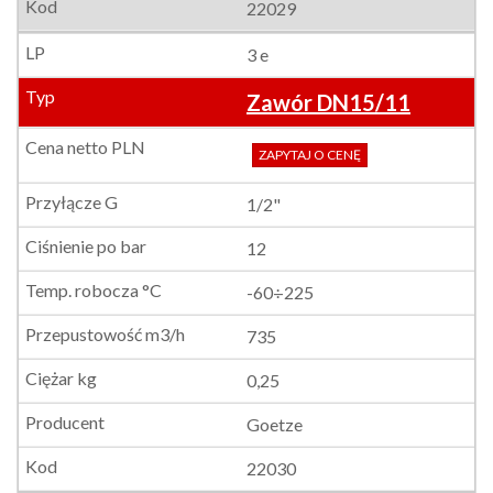
22029
3 e
Zawór DN15/11
ZAPYTAJ O CENĘ
1/2"
12
-60÷225
735
0,25
Goetze
22030