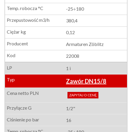
-25÷180
380,4
0,12
Armaturen Zöblitz
22008
1 i
Zawór DN15/8
ZAPYTAJ O CENĘ
1/2"
16
-25÷180