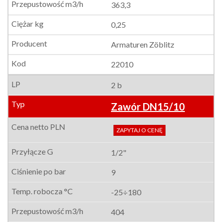
363,3
0,25
Armaturen Zöblitz
22010
2 b
Zawór DN15/10
ZAPYTAJ O CENĘ
1/2"
9
-25÷180
404