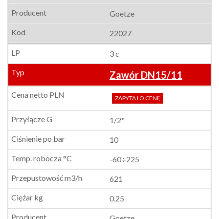
Goetze
22027
3 c
Zawór DN15/11
ZAPYTAJ O CENĘ
1/2"
10
-60÷225
621
0,25
Goetze