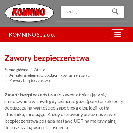
Przejdź
do
treści
KOMNINO Sp z o.o.
Menu
Zawory bezpieczeństwa
Strona główna
Oferta
Armatura i elementy do zbiorników ciśnieniowych
Zawory bezpieczeństwa
Zawór bezpieczeństwa
to zawór
otwierający się
samoczynnie w chwili gdy
ciśnienie
gazu (pary) przekroczy
dopuszczalną wartość co zapobiega eksplozji kotła,
zbiornika, rurociągu. Każdy oferowany przez nas zawór
bezpieczeństwa posiada nastawę UDT na maksymalną
dopuszczalną wartość ciśnienia.