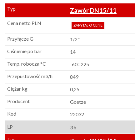
Zawór DN15/11
ZAPYTAJ O CENĘ
1/2"
14
-60÷225
849
0,25
Goetze
22032
3 h