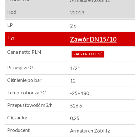
22013
2 e
Zawór DN15/10
ZAPYTAJ O CENĘ
1/2"
12
-25÷180
526,6
0,25
Armaturen Zöblitz