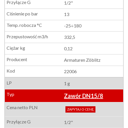
1/2"
13
-25÷180
332,5
0,12
Armaturen Zöblitz
22006
1 g
Zawór DN15/8
ZAPYTAJ O CENĘ
1/2"