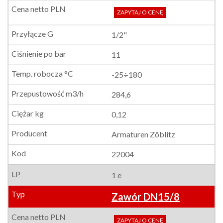
ZAPYTAJ O CENĘ
1/2"
11
-25÷180
284,6
0,12
Armaturen Zöblitz
22004
1 e
Zawór DN15/8
ZAPYTAJ O CENĘ