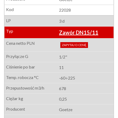
22028
3 d
Zawór DN15/11
ZAPYTAJ O CENĘ
1/2"
11
-60÷225
678
0,25
Goetze