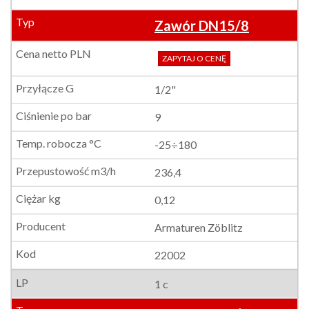
Zawór DN15/8
ZAPYTAJ O CENĘ
1/2"
9
-25÷180
236,4
0,12
Armaturen Zöblitz
22002
1 c