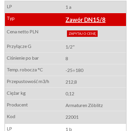
1 a
Zawór DN15/8
ZAPYTAJ O CENĘ
1/2"
8
-25÷180
212,8
0,12
Armaturen Zöblitz
22001
1 b