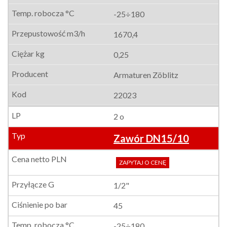
-25÷180
1670,4
0,25
Armaturen Zöblitz
22023
2 o
Zawór DN15/10
ZAPYTAJ O CENĘ
1/2"
45
-25÷180