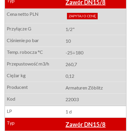
Zawór DN15/8
ZAPYTAJ O CENĘ
1/2"
10
-25÷180
260,7
0,12
Armaturen Zöblitz
22003
1 d
Zawór DN15/8