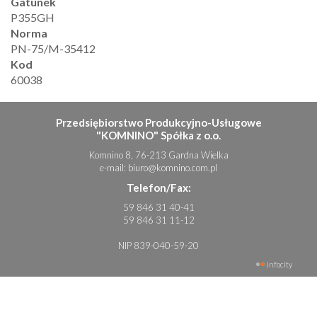
Gatunek
P355GH
Norma
PN-75/M-35412
Kod
60038
Przedsiębiorstwo Produkcyjno-Usługowe
"KOMNINO" Spółka z o.o.
Komnino 8, 76-213 Gardna Wielka
e-mail:
biuro@komnino.com.pl
Telefon/Fax:
59 846 31 40-41
59 846 31 11-12
NIP 839-040-59-20
infocity