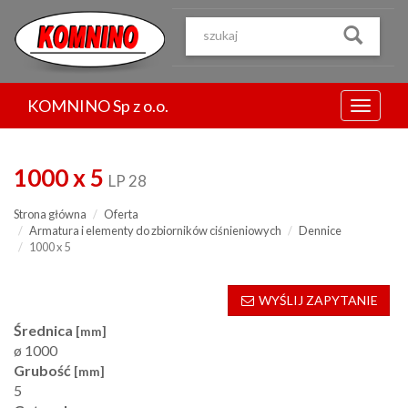
Przejdź
do
treści
KOMNINO Sp z o.o.
Menu
1000 x 5
LP 28
Strona główna
Oferta
Armatura i elementy do zbiorników ciśnieniowych
Dennice
1000 x 5
WYŚLIJ ZAPYTANIE
Średnica
[mm]
ø 1000
Grubość
[mm]
5