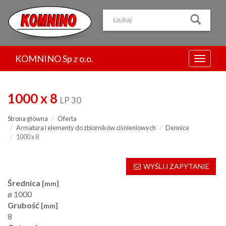
Przejdź
do
treści
KOMNINO Sp z o.o.
Menu
1000 x 8
LP 30
Strona główna
Oferta
Armatura i elementy do zbiorników ciśnieniowych
Dennice
1000 x 8
WYŚLIJ ZAPYTANIE
Średnica
[mm]
ø 1000
Grubość
[mm]
8