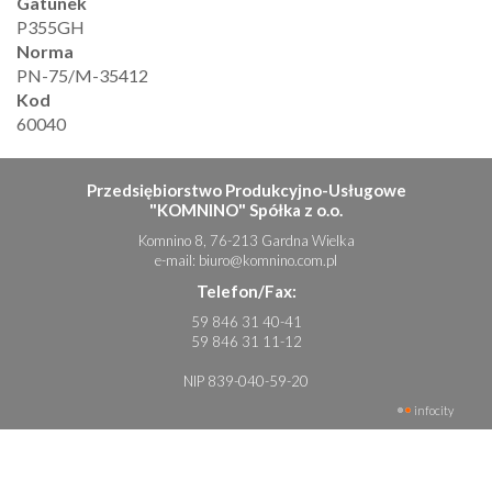
Gatunek
P355GH
Norma
PN-75/M-35412
Kod
60040
Przedsiębiorstwo Produkcyjno-Usługowe
"KOMNINO" Spółka z o.o.
Komnino 8, 76-213 Gardna Wielka
e-mail:
biuro@komnino.com.pl
Telefon/Fax:
59 846 31 40-41
59 846 31 11-12
NIP 839-040-59-20
infocity