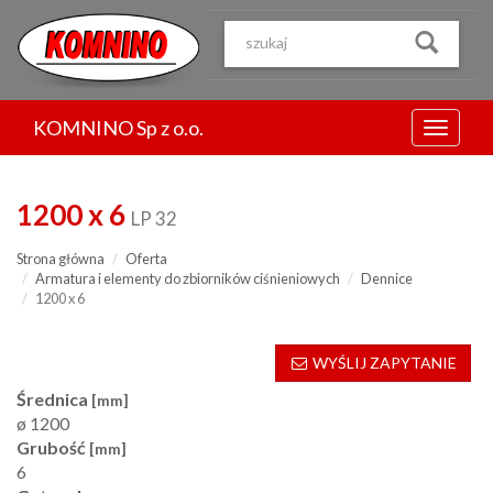
Przejdź
do
treści
KOMNINO Sp z o.o.
Menu
1200 x 6
LP 32
Strona główna
Oferta
Armatura i elementy do zbiorników ciśnieniowych
Dennice
1200 x 6
WYŚLIJ ZAPYTANIE
Średnica
[mm]
ø 1200
Grubość
[mm]
6