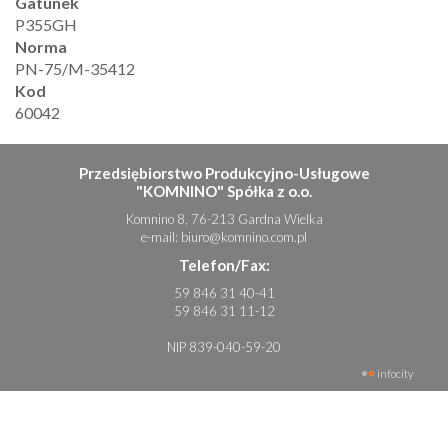
Gatunek
P355GH
Norma
PN-75/M-35412
Kod
60042
Przedsiębiorstwo Produkcyjno-Usługowe
"KOMNINO" Spółka z o.o.
Komnino 8, 76-213 Gardna Wielka
e-mail:
biuro@komnino.com.pl
Telefon/Fax:
59 846 31 40-41
59 846 31 11-12
NIP 839-040-59-20
infocity