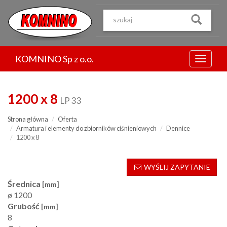
Przejdź
do
treści
KOMNINO Sp z o.o.
Menu
1200 x 8
LP 33
Strona główna
Oferta
Armatura i elementy do zbiorników ciśnieniowych
Dennice
1200 x 8
WYŚLIJ ZAPYTANIE
Średnica
[mm]
ø 1200
Grubość
[mm]
8