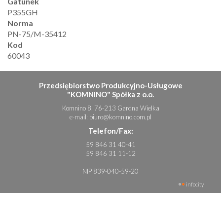
Gatunek
P355GH
Norma
PN-75/M-35412
Kod
60043
Przedsiębiorstwo Produkcyjno-Usługowe
"KOMNINO" Spółka z o.o.
Komnino 8, 76-213 Gardna Wielka
e-mail:
biuro@komnino.com.pl
Telefon/Fax:
59 846 31 40-41
59 846 31 11-12
NIP 839-040-59-20
infocity