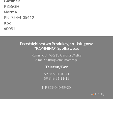
Gatunek
P355GH
Norma
PN-75/M-35412
Kod
60051
Przedsiębiorstwo Produkcyjno-Usługowe
"KOMNINO" Spółka z o.o.
Komnino 8, 76-213 Gardna Wielka
e-mail:
biuro@komnino.com.pl
Telefon/Fax:
59 846 31 40-41
59 846 31 11-12
NIP 839-040-59-20
infocity