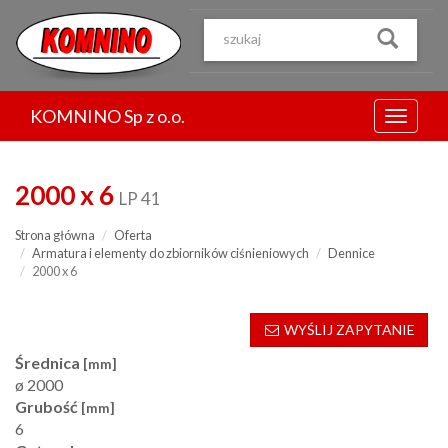
Przejdź
do
treści
KOMNINO Sp z o.o.
Menu
2000 x 6
LP 41
Strona główna
Oferta
Armatura i elementy do zbiorników ciśnieniowych
Dennice
2000 x 6
WYŚLIJ ZAPYTANIE
Średnica
[mm]
ø 2000
Grubość
[mm]
6