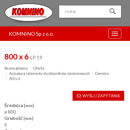
Przejdź
do
treści
KOMNINO Sp z o.o.
Menu
800 x 6
LP 19
Strona główna
Oferta
Armatura i elementy do zbiorników ciśnieniowych
Dennice
800 x 6
WYŚLIJ ZAPYTANIE
Średnica
[mm]
ø 800
Grubość
[mm]
6