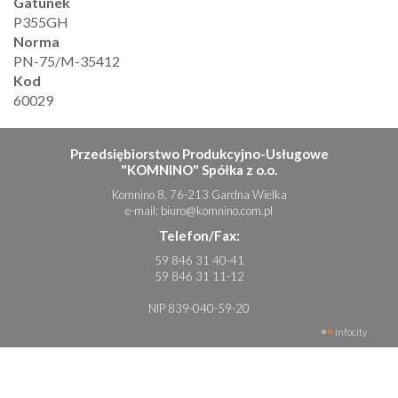
Gatunek
P355GH
Norma
PN-75/M-35412
Kod
60029
Przedsiębiorstwo Produkcyjno-Usługowe
"KOMNINO" Spółka z o.o.
Komnino 8, 76-213 Gardna Wielka
e-mail:
biuro@komnino.com.pl
Telefon/Fax:
59 846 31 40-41
59 846 31 11-12
NIP 839-040-59-20
infocity