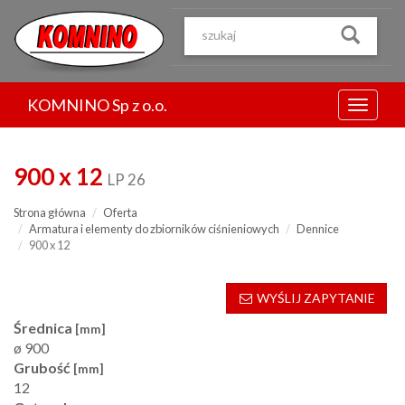
Przejdź
do
treści
KOMNINO Sp z o.o.
Menu
900 x 12
LP 26
Strona główna
Oferta
Armatura i elementy do zbiorników ciśnieniowych
Dennice
900 x 12
WYŚLIJ ZAPYTANIE
Średnica
[mm]
ø 900
Grubość
[mm]
12