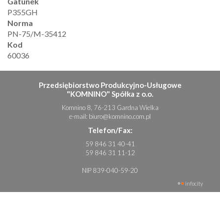
Gatunek
P355GH
Norma
PN-75/M-35412
Kod
60036
Przedsiębiorstwo Produkcyjno-Usługowe
"KOMNINO" Spółka z o.o.
Komnino 8, 76-213 Gardna Wielka
e-mail:
biuro@komnino.com.pl
Telefon/Fax:
59 846 31 40-41
59 846 31 11-12
NIP 839-040-59-20
infocity