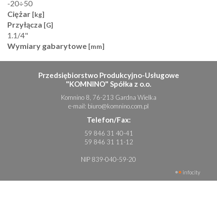
-20÷50
Ciężar
[kg]
Przyłącza
[G]
1.1/4"
Wymiary gabarytowe
[mm]
Przedsiębiorstwo Produkcyjno-Usługowe
"KOMNINO" Spółka z o.o.
Komnino 8, 76-213 Gardna Wielka
e-mail:
biuro@komnino.com.pl
Telefon/Fax:
59 846 31 40-41
59 846 31 11-12
NIP 839-040-59-20
infocity