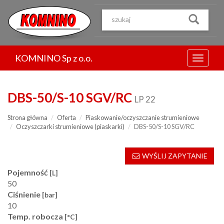
Przejdź
do
treści
KOMNINO Sp z o.o.
Menu
DBS-50/S-10 SGV/RC
LP 22
Strona główna
Oferta
Piaskowanie/oczyszczanie strumieniowe
Oczyszczarki strumieniowe (piaskarki)
DBS-50/S-10 SGV/RC
WYŚLIJ ZAPYTANIE
Pojemność
[L]
50
Ciśnienie
[bar]
10
Temp. robocza
[°C]