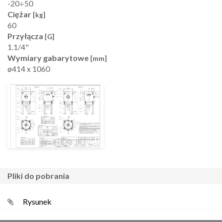
-20÷50
Ciężar
[kg]
60
Przyłącza
[G]
1.1/4"
Wymiary gabarytowe
[mm]
ø414 x 1060
pliki do pobrania
Rysunek