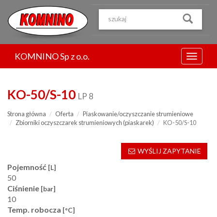
Przejdź
do
treści
KOMNINO Sp z o.o.
Menu
KO-50/S-10
LP 8
Strona główna
Oferta
Piaskowanie/oczyszczanie strumieniowe
Zbiorniki oczyszczarek strumieniowych (piaskarek)
KO-50/S-10
WYŚLIJ ZAPYTANIE
Pojemność
[L]
50
Ciśnienie
[bar]
10
Temp. robocza
[°C]