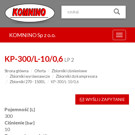
Przejdź
do
treści
KOMNINO Sp z o.o.
Menu
KP-300/L-10/0,6
LP 2
Strona główna
Oferta
Zbiorniki ciśnieniowe
Zbiorniki wyrównawcze
Zbiorniki do kompresora
Zbiorniki 270 - 1500 L
KP-300/L-10/0,6
WYŚLIJ ZAPYTANIE
Pojemność
[L]
300
Ciśnienie
[bar]
10