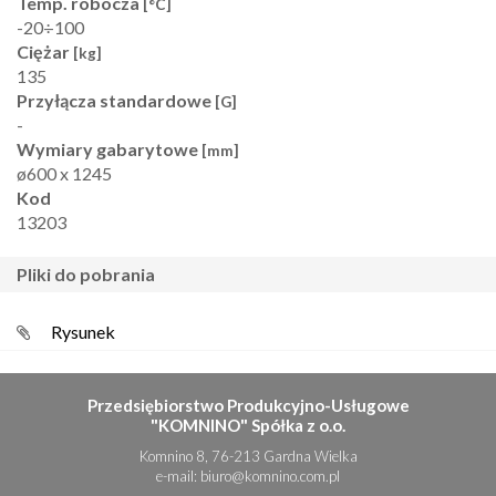
Temp. robocza
[°C]
-20÷100
Ciężar
[kg]
135
Przyłącza standardowe
[G]
-
Wymiary gabarytowe
[mm]
ø600 x 1245
Kod
13203
pliki do pobrania
Rysunek
Przedsiębiorstwo Produkcyjno-Usługowe
"KOMNINO" Spółka z o.o.
Komnino 8, 76-213 Gardna Wielka
e-mail:
biuro@komnino.com.pl