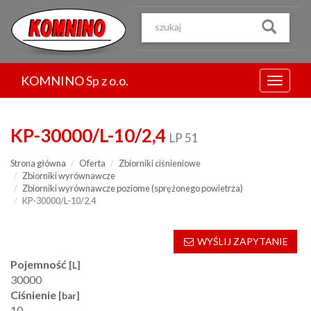
Przejdź
do
treści
KOMNINO Sp z o.o.
Menu
KP-30000/L-10/2,4
LP 51
Strona główna
Oferta
Zbiorniki ciśnieniowe
Zbiorniki wyrównawcze
Zbiorniki wyrównawcze poziome (sprężonego powietrza)
KP-30000/L-10/2,4
WYŚLIJ ZAPYTANIE
Pojemność
[L]
30000
Ciśnienie
[bar]
10