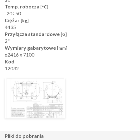
Temp. robocza
[°C]
-20÷50
Ciężar
[kg]
4435
Przyłącza standardowe
[G]
2"
Wymiary gabarytowe
[mm]
ø2416 x 7100
Kod
12032
pliki do pobrania