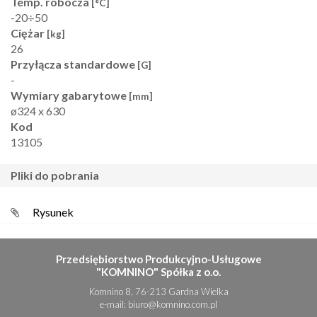
Temp. robocza
[°C]
-20÷50
Ciężar
[kg]
26
Przyłącza standardowe
[G]
-
Wymiary gabarytowe
[mm]
ø324 x 630
Kod
13105
pliki do pobrania
Rysunek
Przedsiębiorstwo Produkcyjno-Usługowe
"KOMNINO" Spółka z o.o.
Komnino 8, 76-213 Gardna Wielka
e-mail:
biuro@komnino.com.pl