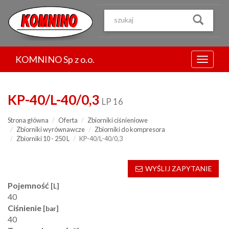
Przejdź
do
treści
KOMNINO Sp z o.o.
Menu
KP-40/L-40/0,3
LP 16
Strona główna
Oferta
Zbiorniki ciśnieniowe
Zbiorniki wyrównawcze
Zbiorniki do kompresora
Zbiorniki 10 - 250 L
KP-40/L-40/0,3
WYŚLIJ ZAPYTANIE
Pojemność
[L]
40
Ciśnienie
[bar]
40