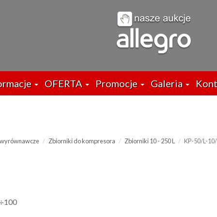
ormacje
OFERTA
Promocje
Galeria
Kont
i wyrównawcze
Zbiorniki do kompresora
Zbiorniki 10 - 250 L
KP-50/L-10/
0÷100