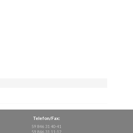
Telefon/Fax:
59 846 31 40-41
59 846 31 11-12