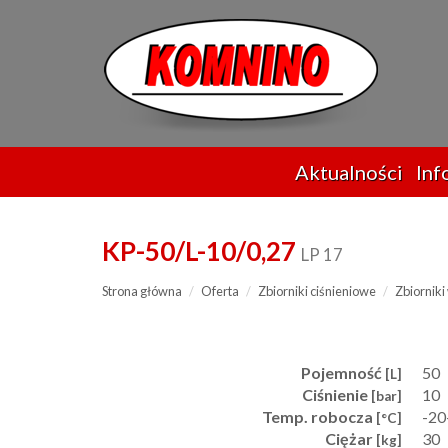
Przejdź
do
treści
Aktualności
Inf
KP-50/L-10/0,27
LP 17
Strona główna
Oferta
Zbiorniki ciśnieniowe
Zbiornik
Pojemność
50
[L]
Ciśnienie
10
[bar]
Temp. robocza
-2
[°C]
Ciężar
30
[kg]