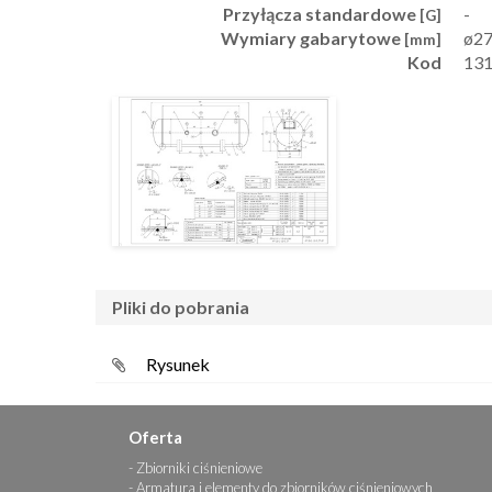
Przyłącza standardowe
-
[G]
Wymiary gabarytowe
ø27
[mm]
Kod
13
pliki do pobrania
Rysunek
Oferta
Zbiorniki ciśnieniowe
Armatura i elementy do zbiorników ciśnieniowych