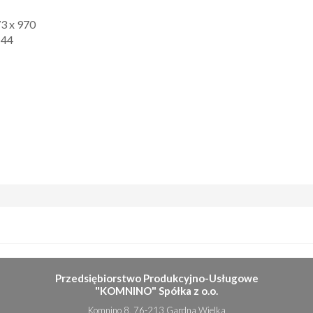
3 x 970
144
Przedsiębiorstwo Produkcyjno-Usługowe
"KOMNINO" Spółka z o.o.
Komnino 8, 76-213 Gardna Wielka