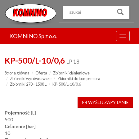
Przejdź
do
treści
KOMNINO Sp z o.o.
Menu
KP-500/L-10/0,6
LP 18
Strona główna
Oferta
Zbiorniki ciśnieniowe
Zbiorniki wyrównawcze
Zbiorniki do kompresora
Zbiorniki 270 - 1500 L
KP-500/L-10/0,6
WYŚLIJ ZAPYTANIE
Pojemność
[L]
500
Ciśnienie
[bar]
10