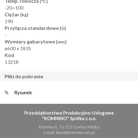
Temp. robocza
[°C]
-20÷100
Ciężar
[kg]
190
Przyłącza standardowe
[G]
-
Wymiary gabarytowe
[mm]
ø600 x 1835
Kod
13218
pliki do pobrania
Rysunek
Przedsiębiorstwo Produkcyjno-Usługowe
"KOMNINO" Spółka z o.o.
Komnino 8, 76-213 Gardna Wielka
e-mail:
biuro@komnino.com.pl