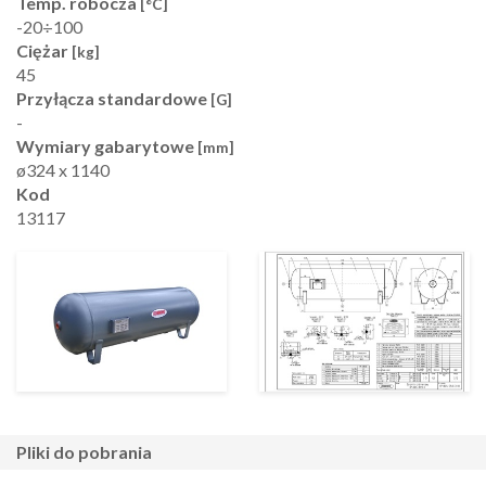
Temp. robocza
[°C]
-20÷100
Ciężar
[kg]
45
Przyłącza standardowe
[G]
-
Wymiary gabarytowe
[mm]
ø324 x 1140
Kod
13117
pliki do pobrania