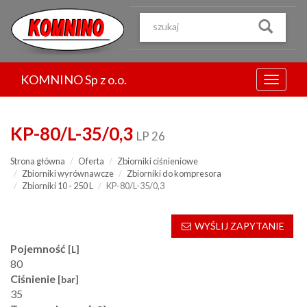
Przejdź
do
treści
KOMNINO Sp z o.o.
Menu
KP-80/L-35/0,3
LP 26
Strona główna
Oferta
Zbiorniki ciśnieniowe
Zbiorniki wyrównawcze
Zbiorniki do kompresora
Zbiorniki 10 - 250 L
KP-80/L-35/0,3
WYŚLIJ ZAPYTANIE
Pojemność
[L]
80
Ciśnienie
[bar]
35