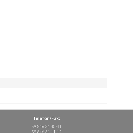
Telefon/Fax:
59 846 31 40-41
59 846 31 11-12