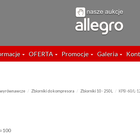
ormacje
OFERTA
Promocje
Galeria
Kont
i wyrównawcze
Zbiorniki do kompresora
Zbiorniki 10 - 250 L
KPB-60/L-1
0÷100