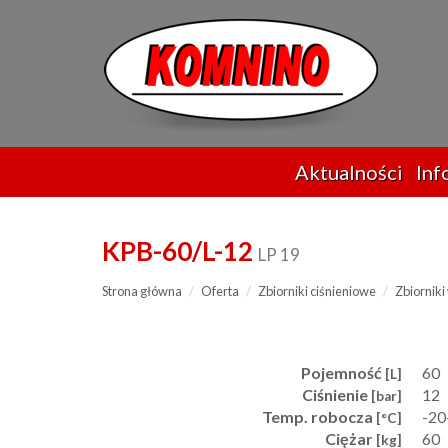
Przejdź
do
treści
Aktualności
Inf
KPB-60/L-12
LP 19
Strona główna
Oferta
Zbiorniki ciśnieniowe
Zbiornik
Pojemność
60
[L]
Ciśnienie
12
[bar]
Temp. robocza
-2
[°C]
Ciężar
60
[kg]