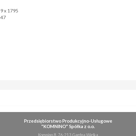
9 x 1795
147
Przedsiębiorstwo Produkcyjno-Usługowe
"KOMNINO" Spółka z o.o.
Komnino 8, 76-213 Gardna Wielka