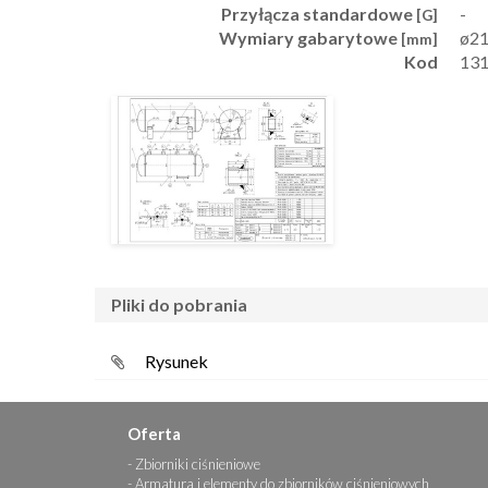
Przyłącza standardowe
-
[G]
Wymiary gabarytowe
ø21
[mm]
Kod
13
pliki do pobrania
Rysunek
Oferta
Zbiorniki ciśnieniowe
Armatura i elementy do zbiorników ciśnieniowych