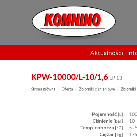
Przejdź
do
treści
Aktualności
Inf
KPW-10000/L-10/1,6
LP 13
Strona główna
Oferta
Zbiorniki ciśnieniowe
Zbiornik
Pojemność
10
[L]
Ciśnienie
10
[bar]
Temp. robocza
5÷
[°C]
Ciężar
17
[kg]