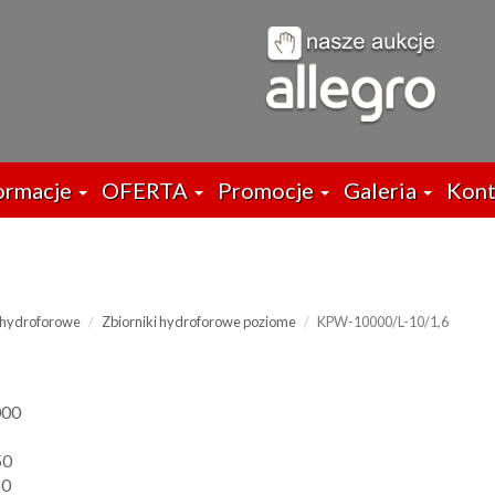
ormacje
OFERTA
Promocje
Galeria
Kont
i hydroforowe
Zbiorniki hydroforowe poziome
KPW-10000/L-10/1,6
000
50
50