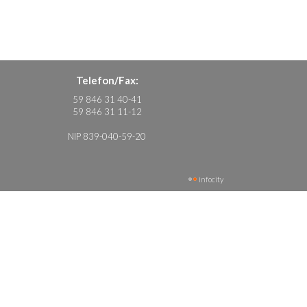
Telefon/Fax:
59 846 31 40-41
59 846 31 11-12
NIP 839-040-59-20
infocity