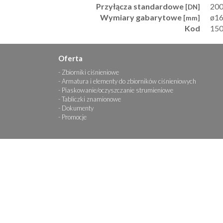
Przyłącza standardowe
20
[DN]
Wymiary gabarytowe
ø16
[mm]
Kod
15
Oferta
Zbiorniki ciśnieniowe
Armatura i elementy do zbiorników ciśnieniowych
Piaskowanie/oczyszczanie strumieniowe
Tabliczki znamionowe
Dokumenty
Promocje