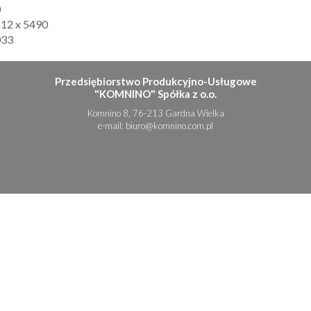
0
12 x 5490
033
Przedsiębiorstwo Produkcyjno-Usługowe
"KOMNINO" Spółka z o.o.
Komnino 8, 76-213 Gardna Wielka
e-mail:
biuro@komnino.com.pl