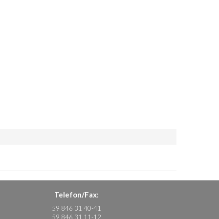
Telefon/Fax:
59 846 31 40-41
59 846 31 11-12