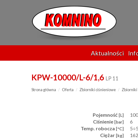
Przejdź
do
treści
Aktualności
Inf
KPW-10000/L-6/1,6
LP 11
Strona główna
Oferta
Zbiorniki ciśnieniowe
Zbiornik
Pojemność
10
[L]
Ciśnienie
6
[bar]
Temp. robocza
5÷
[°C]
Ciężar
16
[kg]