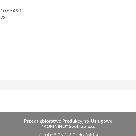
0
10 x 5490
028
Przedsiębiorstwo Produkcyjno-Usługowe
"KOMNINO" Spółka z o.o.
Komnino 8, 76-213 Gardna Wielka