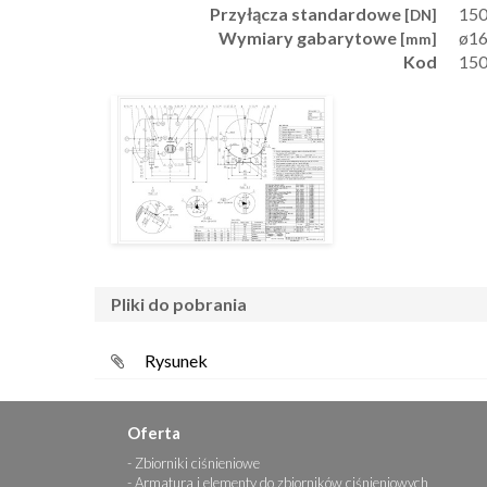
Przyłącza standardowe
15
[DN]
Wymiary gabarytowe
ø16
[mm]
Kod
15
pliki do pobrania
Rysunek
Oferta
Zbiorniki ciśnieniowe
Armatura i elementy do zbiorników ciśnieniowych