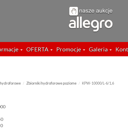
ormacje
OFERTA
Promocje
Galeria
Kont
i hydroforowe
Zbiorniki hydroforowe poziome
KPW-10000/L-6/1,6
000
50
20