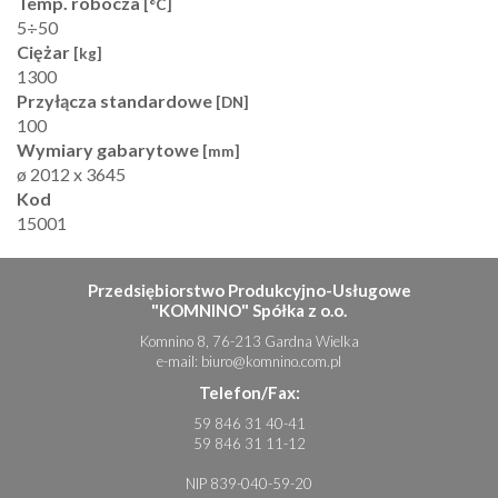
Temp. robocza
[°C]
5÷50
Ciężar
[kg]
1300
Przyłącza standardowe
[DN]
100
Wymiary gabarytowe
[mm]
ø 2012 x 3645
Kod
15001
Przedsiębiorstwo Produkcyjno-Usługowe
"KOMNINO" Spółka z o.o.
Komnino 8, 76-213 Gardna Wielka
e-mail:
biuro@komnino.com.pl
Telefon/Fax:
59 846 31 40-41
59 846 31 11-12
NIP 839-040-59-20