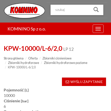
Przejdź
do
treści
KOMNINO Sp z o.o.
Menu
KPW-10000/L-6/2,0
LP 12
Strona główna
Oferta
Zbiorniki ciśnieniowe
Zbiorniki hydroforowe
Zbiorniki hydroforowe poziome
KPW-10000/L-6/2,0
WYŚLIJ ZAPYTANIE
Pojemność
[L]
10000
Ciśnienie
[bar]
6