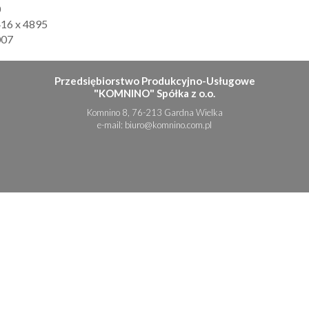
0
16 x 4895
007
Przedsiębiorstwo Produkcyjno-Usługowe
"KOMNINO" Spółka z o.o.
Komnino 8, 76-213 Gardna Wielka
e-mail:
biuro@komnino.com.pl