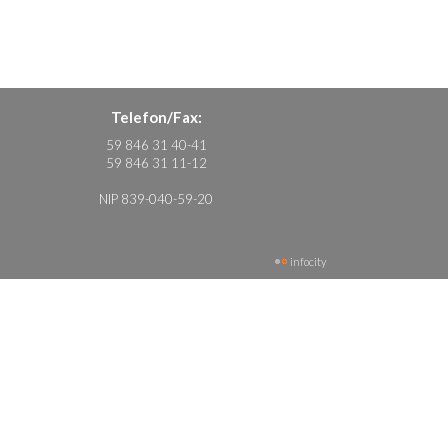
Telefon/Fax:
59 846 31 40-41
59 846 31 11-12
NIP 839-040-59-20
infocity