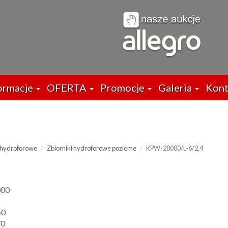
ormacje
OFERTA
Promocje
Galeria
Kont
i hydroforowe
Zbiorniki hydroforowe poziome
KPW-20000/L-6/2,4
000
50
70