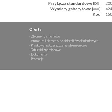
Przyłącza standardowe
20
[DN]
Wymiary gabarytowe
ø24
[mm]
Kod
15
Oferta
Zbiorniki ciśnieniowe
Armatura i elementy do zbiorników ciśnieniowych
Piaskowanie/oczyszczanie strumieniowe
Tabliczki znamionowe
Dokumenty
Promocje