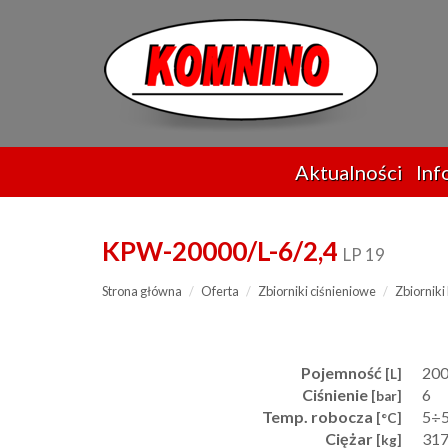
Przejdź
do
treści
Aktualności
Inf
KPW-20000/L-6/2,4
LP 19
Strona główna
Oferta
Zbiorniki ciśnieniowe
Zbiornik
Pojemność
20
[L]
Ciśnienie
6
[bar]
Temp. robocza
5÷
[°C]
Ciężar
31
[kg]