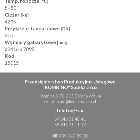
Temp. robocza
[°C]
5÷50
Ciężar
[kg]
4235
Przyłącza standardowe
[DN]
200
Wymiary gabarytowe
[mm]
ø2416 x 7095
Kod
15015
Przedsiębiorstwo Produkcyjno-Usługowe
"KOMNINO" Spółka z o.o.
Komnino 8, 76-213 Gardna Wielka
e-mail:
biuro@komnino.com.pl
Telefon/Fax:
59 846 31 40-41
59 846 31 11-12
NIP 839-040-59-20