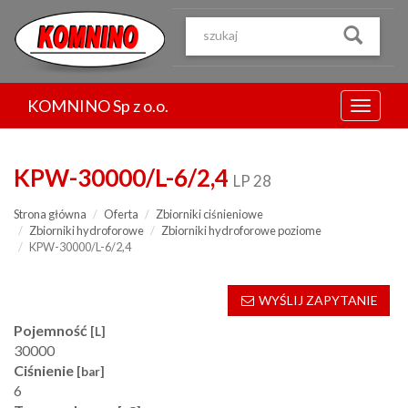
Przejdź
do
treści
KOMNINO Sp z o.o.
Menu
KPW-30000/L-6/2,4
LP 28
Strona główna
Oferta
Zbiorniki ciśnieniowe
Zbiorniki hydroforowe
Zbiorniki hydroforowe poziome
KPW-30000/L-6/2,4
WYŚLIJ ZAPYTANIE
Pojemność
[L]
30000
Ciśnienie
[bar]
6