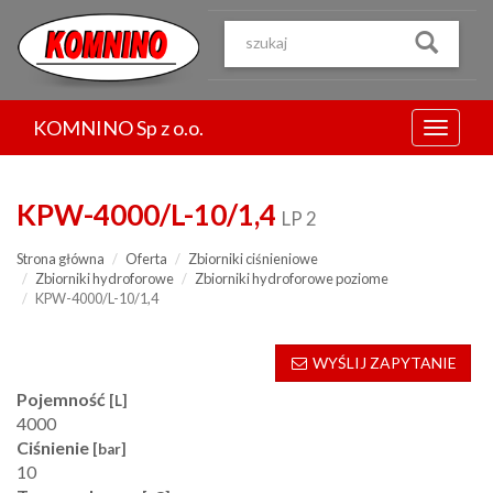
Przejdź
do
treści
KOMNINO Sp z o.o.
Menu
KPW-4000/L-10/1,4
LP 2
Strona główna
Oferta
Zbiorniki ciśnieniowe
Zbiorniki hydroforowe
Zbiorniki hydroforowe poziome
KPW-4000/L-10/1,4
WYŚLIJ ZAPYTANIE
Pojemność
[L]
4000
Ciśnienie
[bar]
10