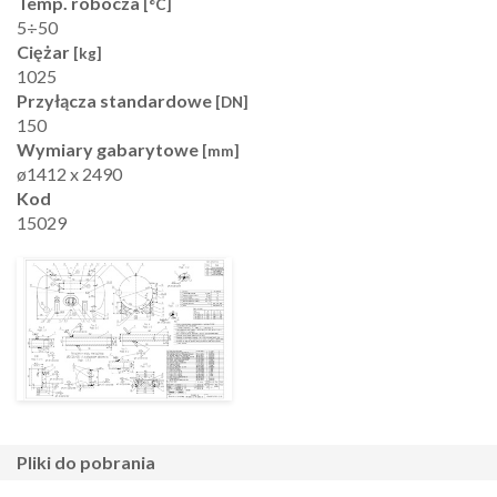
Temp. robocza
[°C]
5÷50
Ciężar
[kg]
1025
Przyłącza standardowe
[DN]
150
Wymiary gabarytowe
[mm]
ø1412 x 2490
Kod
15029
pliki do pobrania