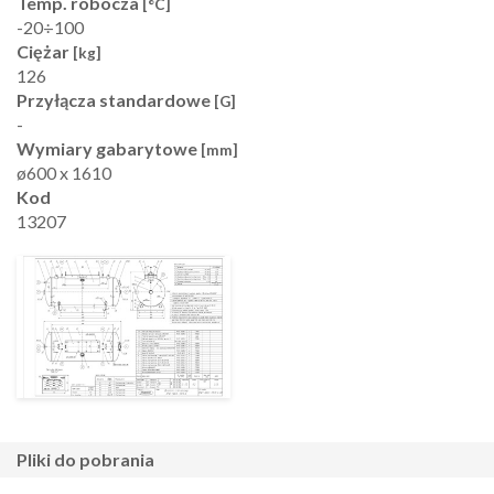
Temp. robocza
[°C]
-20÷100
Ciężar
[kg]
126
Przyłącza standardowe
[G]
-
Wymiary gabarytowe
[mm]
ø600 x 1610
Kod
13207
pliki do pobrania