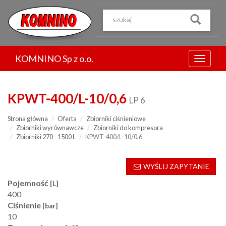
Przejdź
do
treści
KOMNINO Sp z o.o.
Menu
KPWT-400/L-10/0,6
LP 6
Strona główna
Oferta
Zbiorniki ciśnieniowe
Zbiorniki wyrównawcze
Zbiorniki do kompresora
Zbiorniki 270 - 1500 L
KPWT-400/L-10/0,6
WYŚLIJ ZAPYTANIE
Pojemność
[L]
400
Ciśnienie
[bar]
10