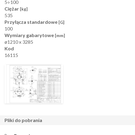
5÷100
Ciężar
[kg]
535
Przyłącza standardowe
[G]
100
Wymiary gabarytowe
[mm]
ø1210 x 3285
Kod
16115
pliki do pobrania