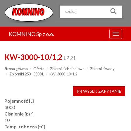
Przejdź
do
treści
KOMNINO Sp z o.o.
Menu
KW-3000-10/1,2
LP 21
Strona główna
Oferta
Zbiorniki ciśnieniowe
Zbiorniki wody
Zbiorniki 250 - 5000 L
KW-3000-10/1,2
WYŚLIJ ZAPYTANIE
Pojemność
[L]
3000
Ciśnienie
[bar]
10
Temp. robocza
[°C]