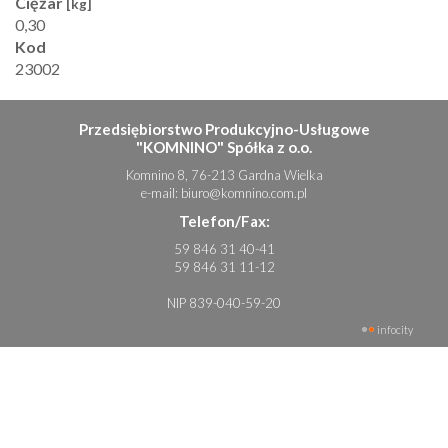
Ciężar
[kg]
0,30
Kod
23002
Przedsiębiorstwo Produkcyjno-Usługowe
"KOMNINO" Spółka z o.o.
Komnino 8, 76-213 Gardna Wielka
e-mail:
biuro@komnino.com.pl
Telefon/Fax:
59 846 31 40-41
59 846 31 11-12
NIP 839-040-59-20
infocity