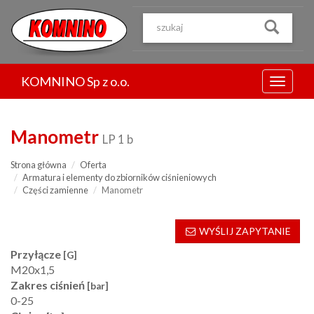
Przejdź
do
treści
KOMNINO Sp z o.o.
Menu
Manometr
LP 1 b
Strona główna
Oferta
Armatura i elementy do zbiorników ciśnieniowych
Części zamienne
Manometr
WYŚLIJ ZAPYTANIE
Przyłącze
[G]
M20x1,5
Zakres ciśnień
[bar]
0-25